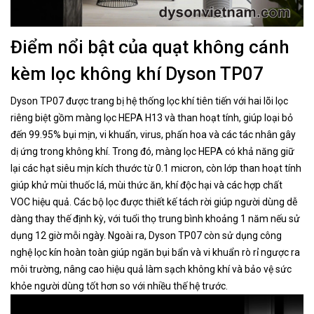
Điểm nổi bật của quạt không cánh
kèm lọc không khí Dyson TP07
Dyson TP07 được trang bị hệ thống lọc khí tiên tiến với hai lõi lọc
riêng biệt gồm màng lọc HEPA H13 và than hoạt tính, giúp loại bỏ
đến 99.95% bụi mịn, vi khuẩn, virus, phấn hoa và các tác nhân gây
dị ứng trong không khí. Trong đó, màng lọc HEPA có khả năng giữ
lại các hạt siêu mịn kích thước từ 0.1 micron, còn lớp than hoạt tính
giúp khử mùi thuốc lá, mùi thức ăn, khí độc hại và các hợp chất
VOC hiệu quả. Các bộ lọc được thiết kế tách rời giúp người dùng dễ
dàng thay thế định kỳ, với tuổi thọ trung bình khoảng 1 năm nếu sử
dụng 12 giờ mỗi ngày. Ngoài ra, Dyson TP07 còn sử dụng công
nghệ lọc kín hoàn toàn giúp ngăn bụi bẩn và vi khuẩn rò rỉ ngược ra
môi trường, nâng cao hiệu quả làm sạch không khí và bảo vệ sức
khỏe người dùng tốt hơn so với nhiều thế hệ trước.​​​​​​​