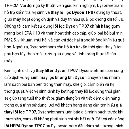
TP.HCM. Với đội ngũ kỹ thuật viên giàu kinh nghiệm, Dysonvietnam
hỗ trợ kiểm tra, vệ sinh và
thay lõi lọc Dyson TP07
đúng kỹ thuật,
giúp máy hoạt động ổn định và duy trì hiệu quả lọc không khí tối ưu.
Chúng tôi cam kết sử dụng
lõi lọc Dyson TP07 chính hãng
gồm
màng lọc HEPA H13 và than hoạt tính cao cấp, giúp loại bỏ bụi mịn
PM2.5, vi khuẩn, mùi hôi và các khí độc hại trong không khí hiệu quả
hơn. Ngoài ra, Dysonvietnam còn hỗ trợ tư vấn thời gian thay filter
phù hợp tùy theo môi trường sử dụng và tình trạng thực tế của
máy.
Bên cạnh dịch vụ
thay filter Dyson TP07
, Dysonvietnam còn cung
cấp dịch vụ
vệ sinh máy lọc không khí Dyson
chuyên sâu nhằm
làm sạch bụi bẩn bên trong thân máy, khe gió, cảm biến và hệ
thống quạt. Việc vệ sinh định kỳ kết hợp thay lõi lọc đúng thời gian
sẽ giúp tăng tuổi thọ thiết bị, giảm tiếng ồn và tiết kiệm điện năng
trong quá trình sử dụng. Đối với khách hàng đang cần tìm hiểu
giá
thay lõi lọc TP07
, Dysonvietnam luôn báo giá minh bạch trước khi
thực hiện, cam kết không phát sinh chi phí bất ngờ. Tất cả các dòng
lõi HEPA Dyson TP07
tại Dysonvietnam đều đảm bảo tương thích