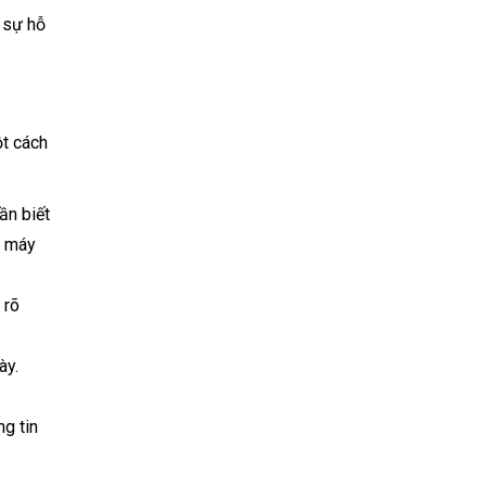
 sự hỗ
ột cách
ần biết
i máy
 rõ
ày.
g tin