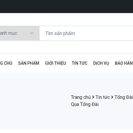
G CHỦ
SẢN PHẨM
GIỚI THIỆU
TIN TỨC
DỊCH VỤ
BẢO HÀ
Trang chủ
Tin tức
Tổng Đài
Qua Tổng Đài