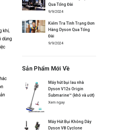
Qua Tổng Đài
9/9/2024
Kiểm Tra Tình Trạng Đơn
Hàng Dyson Qua Tổng
 khí,
Đài
i dùng
9/9/2024
iệc
Sản Phẩm Mới Về
khác
Máy hút bụi lau nhà
òn
Dyson V12s Origin
sản
Submarine™ (khô và ướt)
Xem ngay
Máy Hút Bụi Không Dây
Dyson V8 Cyclone