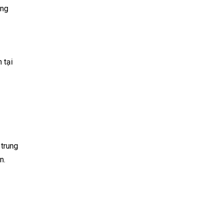
ăng
 tại
 trung
n.