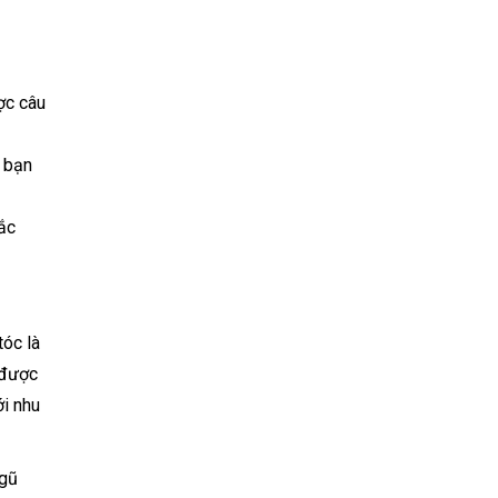
ợc câu
 bạn
hắc
tóc là
 được
i nhu
ngũ