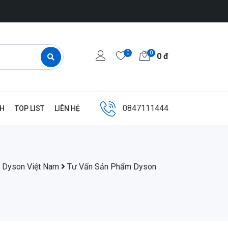
0
0
0
đ
0847111444
NH
TOP LIST
LIÊN HỆ
 Dyson Việt Nam
Tư Vấn Sản Phẩm Dyson