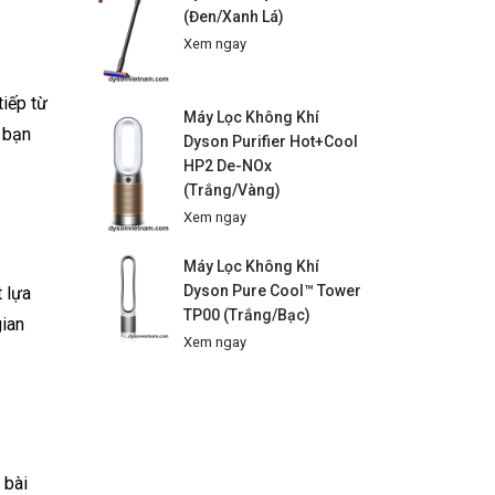
(Đen/Xanh Lá)
Xem ngay
tiếp từ
Máy Lọc Không Khí
 bạn
Dyson Purifier Hot+Cool
HP2 De-NOx
(Trắng/Vàng)
Xem ngay
Máy Lọc Không Khí
Dyson Pure Cool™ Tower
t lựa
TP00 (Trắng/Bạc)
gian
Xem ngay
 bài