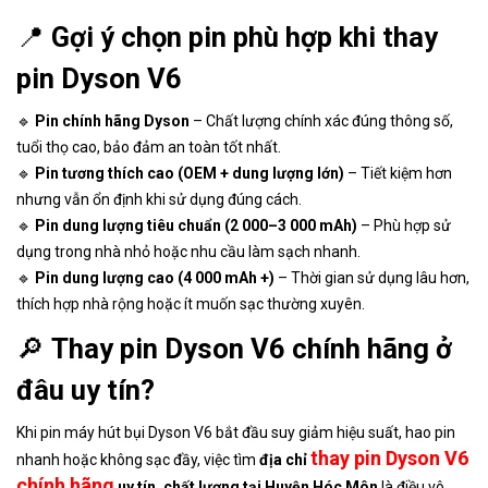
📍
Gợi ý chọn pin phù hợp khi thay
pin Dyson V6
🔹
Pin chính hãng Dyson
– Chất lượng chính xác đúng thông số,
tuổi thọ cao, bảo đảm an toàn tốt nhất.
🔹
Pin tương thích cao (OEM + dung lượng lớn)
– Tiết kiệm hơn
nhưng vẫn ổn định khi sử dụng đúng cách.
🔹
Pin dung lượng tiêu chuẩn (2 000–3 000 mAh)
– Phù hợp sử
dụng trong nhà nhỏ hoặc nhu cầu làm sạch nhanh.
🔹
Pin dung lượng cao (4 000 mAh +)
– Thời gian sử dụng lâu hơn,
thích hợp nhà rộng hoặc ít muốn sạc thường xuyên.
🔎
Thay pin Dyson V6 chính hãng ở
đâu uy tín?
Khi pin máy hút bụi Dyson V6 bắt đầu suy giảm hiệu suất, hao pin
thay pin Dyson V6
nhanh hoặc không sạc đầy, việc tìm
địa chỉ
chính hãng
uy tín, chất lượng tại Huyện Hóc Môn
là điều vô