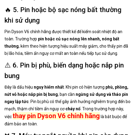
🔥 5. Pin hoặc bộ sạc nóng bất thường
khi sử dụng
Pin Dyson V6 chính hãng được thiết kế để kiểm soát nhiệt độ an
toàn. Trường hợp
pin hoặc củ sạc nóng lên nhanh, nóng bất
thường
, kèm theo hiện tượng hiệu suất máy giảm, cho thấy pin đã
bị lão hóa, tiềm ẩn nguy cơ mất an toàn nếu tiếp tục sử dụng.
⚠️ 6. Pin bị phù, biến dạng hoặc nắp pin
bung
Đây là dấu hiệu
nguy hiểm nhất
. Khi pin có hiện tượng
phù, phồng,
nứt vỏ hoặc nắp pin bị bung
, bạn cần
ngừng sử dụng và tháo pin
ngay lập tức
. Pin bị phù có thể gây ảnh hưởng nghiêm trọng đến bo
mạch, thậm chí tiềm ẩn nguy cơ
cháy nổ
. Trong trường hợp này,
thay pin Dyson V6 chính hãng
việc
là bắt buộc để
đảm bảo an toàn.