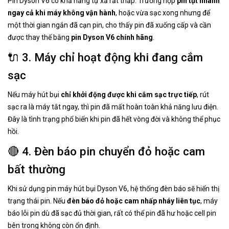
Pin Dyson V6 có khả năng tự xả rất thấp. Trường hợp
pin tụt nhanh
ngay cả khi máy không vận hành
, hoặc vừa sạc xong nhưng để
một thời gian ngắn đã cạn pin, cho thấy pin đã xuống cấp và cần
được thay thế bằng
pin Dyson V6 chính hãng
.
🔌 3. Máy chỉ hoạt động khi đang cắm
sạc
Nếu máy hút bụi
chỉ khởi động được khi cắm sạc trực tiếp
, rút
sạc ra là máy tắt ngay, thì pin đã mất hoàn toàn khả năng lưu điện.
Đây là tình trạng phổ biến khi pin đã hết vòng đời và không thể phục
hồi.
🔴 4. Đèn báo pin chuyển đỏ hoặc cam
bất thường
Khi sử dụng pin máy hút bụi Dyson V6, hệ thống đèn báo sẽ hiển thị
trạng thái pin. Nếu
đèn báo đỏ hoặc cam nhấp nháy liên tục
, máy
báo lỗi pin dù đã sạc đủ thời gian, rất có thể pin đã hư hoặc cell pin
bên trong không còn ổn định.