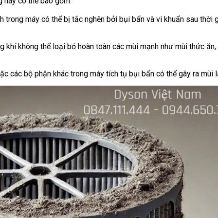
g này có thể bao gồm:
nh trong máy có thể bị tắc nghẽn bởi bụi bẩn và vi khuẩn sau thời 
g khí không thể loại bỏ hoàn toàn các mùi mạnh như mùi thức ăn,
oặc các bộ phận khác trong máy tích tụ bụi bẩn có thể gây ra mùi l