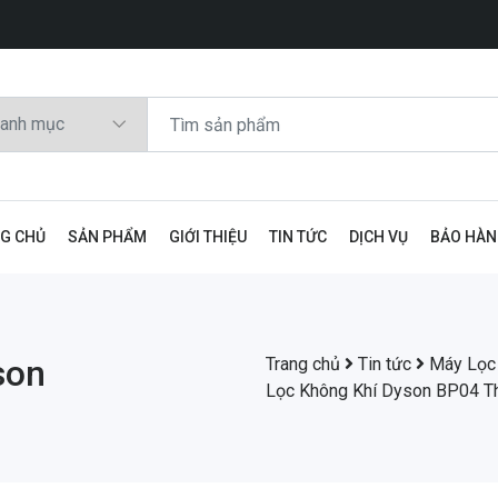
G CHỦ
SẢN PHẨM
GIỚI THIỆU
TIN TỨC
DỊCH VỤ
BẢO HÀ
son
Trang chủ
Tin tức
Máy Lọc
Lọc Không Khí Dyson BP04 T