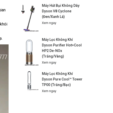
Máy Hút Bụi Không Dây
gian
Dyson V8 Cyclone
(Đen/Xanh Lá)
Xem ngay
 khói
ạ.
Máy Lọc Không Khí
Dyson Purifier Hot+Cool
HP2 De-NOx
(Trắng/Vàng)
Xem ngay
Máy Lọc Không Khí
Dyson Pure Cool™ Tower
TP00 (Trắng/Bạc)
Xem ngay