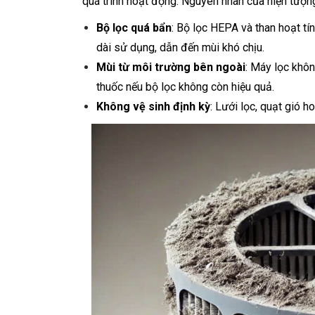
quá trình hoạt động. Nguyên nhân của hiện tượn
Bộ lọc quá bẩn
: Bộ lọc HEPA và than hoạt tí
dài sử dụng, dẫn đến mùi khó chịu.
Mùi từ môi trường bên ngoài
: Máy lọc khôn
thuốc nếu bộ lọc không còn hiệu quả.
Không vệ sinh định kỳ
: Lưới lọc, quạt gió h