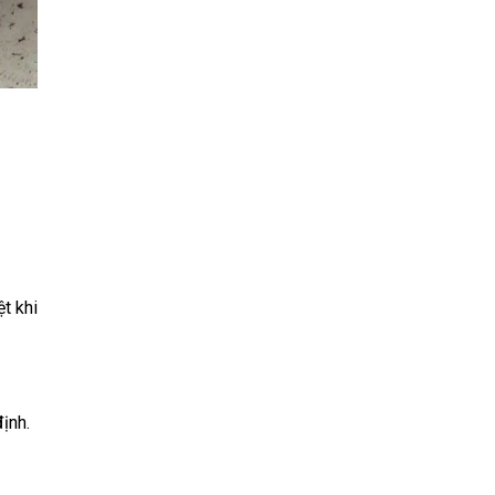
t khi
ịnh.