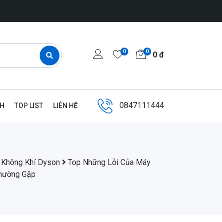
0
0
0
đ
0847111444
NH
TOP LIST
LIÊN HỆ
 Không Khí Dyson
Top Những Lỗi Của Máy
hường Gặp