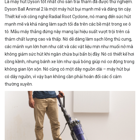
Là máy hút Dyson tốt nhất cho sàn trải thảm đã được thử nghiệm.
Dyson Ball Animal 2 là một máy hút bụi mạnh mẽ và đáng tin cậy.
Thiết kế với công nghệ Radial Root Cyclone, nó mang đến sức hút
mạnh mẽ và khả năng làm sạch tối đa trên các bề mặt trong xe ô
tô. Mẫu máy thẳng đứng này mang lại hiệu suất vượt trội trên cả
thảm chất lượng cao và thấp. Nó dễ dàng làm sạch lông thú cưng,
các mảnh vụn lớn hơn như cát và các vật liệu mịn như muối nở mà
không giảm sức hút khi ngăn chứa bụi bẩn bị đầy. Nó có thiết kế hơi
cồng kềnh, nhưng bánh xe lớn như quả bóng giúp nó cơ động trong
không gian lộn xộn. Nó cũng có một dây nguồn dài – máy hút bụi
có dây nguồn, vì vậy bạn không cần phải hoán đổi các ổ cắm
thường xuyên.