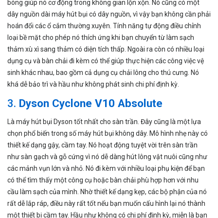
bóng giúp nó cơ động trong không gian lộn xộn. Nó cũng có một
dây nguồn dài máy hút bụi có dây nguồn, vì vậy bạn không cần phải
hoán đổi các ổ cắm thường xuyên. Tính năng tự động điều chỉnh
loại bề mặt cho phép nó thích ứng khi bạn chuyển từ làm sạch
thảm xù xì sang thảm có diện tích thấp. Ngoài ra còn có nhiều loại
dụng cụ và bàn chải đi kèm có thể giúp thực hiện các công việc vệ
sinh khác nhau, bao gồm cả dụng cụ chải lông cho thú cưng. Nó
khá dễ bảo trì và hầu như không phát sinh chi phí định kỳ.
3.
Dyson Cyclone V10 Absolute
Là
máy hút bụi Dyson
tốt nhất cho sàn trần. Đây cũng là một lựa
chọn phổ biến trong số máy hút bụi không dây. Mô hình nhẹ này có
thiết kế dạng gậy, cầm tay. Nó hoạt động tuyệt vời trên sàn trần
như sàn gạch và gỗ cứng vì nó dễ dàng hút lông vật nuôi cũng như
các mảnh vụn lớn và nhỏ. Nó đi kèm với nhiều loại phụ kiện để bạn
có thể tìm thấy một công cụ hoặc bàn chải phù hợp hơn với nhu
cầu làm sạch của mình. Nhờ thiết kế dạng kẹp, các bộ phận của nó
rất dễ lắp ráp, điều này rất tốt nếu bạn muốn cấu hình lại nó thành
một thiết bị cầm tay. Hầu như không có chi phí định kỳ, miễn là bạn