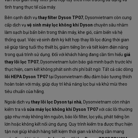
tình trạng thực tế của máy.
Bên cạnh dịch vụ
thay filter Dyson TP07
, Dysonvietnam còn cung
cấp dịch vụ
vệ sinh máy lọc không khí Dyson
chuyên sâu nhằm
làm sạch bụi bẩn bên trong thân máy, khe gió, cảm biến và hệ
thống quạt. Việc vệ sinh định kỳ kết hợp thay lõi lọc đúng thời gian
sẽ giúp tăng tuổi thọ thiết bị, giảm tiếng ồn và tiết kiệm điện năng
trong quá trình sử dụng. Đối với khách hàng đang cần tìm hiểu
giá
thay lõi lọc TP07
, Dysonvietnam luôn báo giá minh bạch trước khi
thực hiện, cam kết không phát sinh chi phí bất ngờ. Tất cả các dòng
lõi HEPA Dyson TP07
tại Dysonvietnam đều đảm bảo tương thích
hoàn toàn với máy, giúp duy trì khả năng lọc bụi và khử mùi theo
tiêu chuẩn của hãng.
Ngoài dịch vụ
thay lõi lọc Dyson tại nhà
, Dysonvietnam còn nhận
kiểm tra và
sửa máy lọc không khí Dyson TP07
với các lỗi thường
gặp như máy không lên nguồn, báo lỗi filter, lọc yếu, phát tiếng ồn
lớn hoặc không kết nối ứng dụng. Quy trình kiểm tra được thực hiện
tận nơi giúp khách hàng tiết kiệm thời gian và không cần mang