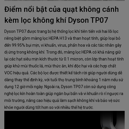
Điểm nổi bật của quạt không cánh
kèm lọc không khí Dyson TP07
Dyson TP07 được trang bị hệ thống lọc khí tiên tiến với hai lõi lọc
riêng biệt gồm màng lọc HEPA H13 và than hoạt tính, giúp loại bỏ
đến 99.95% bụi mịn, vi khuẩn, virus, phấn hoa và các tác nhân gây
dị ứng trong không khí. Trong đó, màng lọc HEPA có khả năng giữ
lại các hạt siêu mịn kích thước từ 0.1 micron, còn lớp than hoạt tính
giúp khử mùi thuốc lá, mùi thức ăn, khí độc hại và các hợp chất
VOC hiệu quả. Các bộ lọc được thiết kế tách rời giúp người dùng dễ
dàng thay thế định kỳ, với tuổi thọ trung bình khoảng 1 năm nếu sử
dụng 12 giờ mỗi ngày. Ngoài ra, Dyson TP07 còn sử dụng công
nghệ lọc kín hoàn toàn giúp ngăn bụi bẩn và vi khuẩn rò rỉ ngược ra
môi trường, nâng cao hiệu quả làm sạch không khí và bảo vệ sức
khỏe người dùng tốt hơn so với nhiều thế hệ trước.​​​​​​​