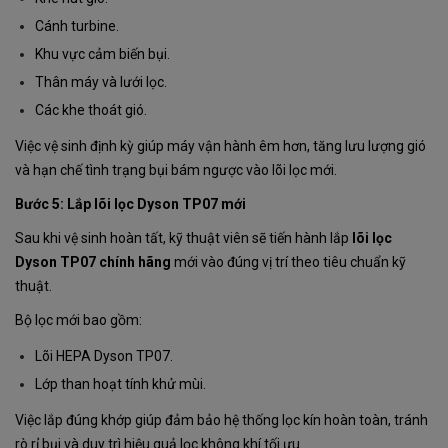
Cánh turbine.
Khu vực cảm biến bụi.
Thân máy và lưới lọc.
Các khe thoát gió.
Việc vệ sinh định kỳ giúp máy vận hành êm hơn, tăng lưu lượng gió
và hạn chế tình trạng bụi bám ngược vào lõi lọc mới.
Bước 5: Lắp lõi lọc Dyson TP07 mới
Sau khi vệ sinh hoàn tất, kỹ thuật viên sẽ tiến hành lắp
lõi lọc
Dyson TP07 chính hãng
mới vào đúng vị trí theo tiêu chuẩn kỹ
thuật.
Bộ lọc mới bao gồm:
Lõi HEPA Dyson TP07.
Lớp than hoạt tính khử mùi.
Việc lắp đúng khớp giúp đảm bảo hệ thống lọc kín hoàn toàn, tránh
rò rỉ bụi và duy trì hiệu quả lọc không khí tối ưu.