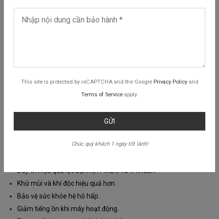
This site is protected by reCAPTCHA and the Google
Privacy Policy
and
Terms of Service
apply.
Vì sao cần thay lõi lọc Dyson TP07
đúng thời gian?
GỬI
Việc
thay lõi lọc không khí Dyson TP07
định kỳ tại quận Gò Vấp
Chúc quý khách 1 ngày tốt lành!
giúp:
Duy trì hiệu quả lọc bụi mịn PM2.5 và vi khuẩn.
Khử mùi và khí độc hiệu quả hơn.
Bảo vệ sức khỏe hệ hô hấp.
Giảm tiếng ồn khi máy hoạt động.