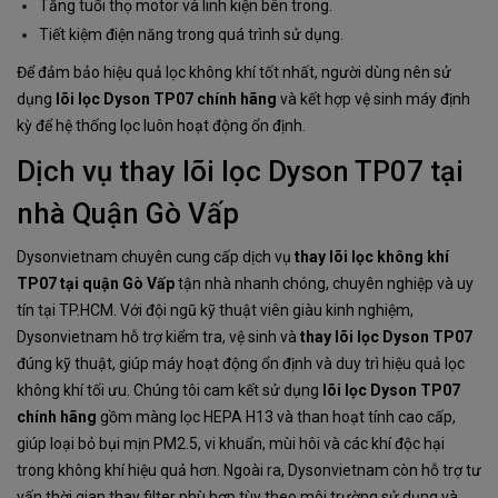
Tăng tuổi thọ motor và linh kiện bên trong.
Tiết kiệm điện năng trong quá trình sử dụng.
Để đảm bảo hiệu quả lọc không khí tốt nhất, người dùng nên sử
dụng
lõi lọc Dyson TP07 chính hãng
và kết hợp vệ sinh máy định
kỳ để hệ thống lọc luôn hoạt động ổn định.
Dịch vụ thay lõi lọc Dyson TP07 tại
nhà Quận Gò Vấp
Dysonvietnam chuyên cung cấp dịch vụ
thay lõi lọc không khí
TP07 tại quận Gò Vấp
tận nhà nhanh chóng, chuyên nghiệp và uy
tín tại TP.HCM. Với đội ngũ kỹ thuật viên giàu kinh nghiệm,
Dysonvietnam hỗ trợ kiểm tra, vệ sinh và
thay lõi lọc Dyson TP07
đúng kỹ thuật, giúp máy hoạt động ổn định và duy trì hiệu quả lọc
không khí tối ưu. Chúng tôi cam kết sử dụng
lõi lọc Dyson TP07
chính hãng
gồm màng lọc HEPA H13 và than hoạt tính cao cấp,
giúp loại bỏ bụi mịn PM2.5, vi khuẩn, mùi hôi và các khí độc hại
trong không khí hiệu quả hơn. Ngoài ra, Dysonvietnam còn hỗ trợ tư
vấn thời gian thay filter phù hợp tùy theo môi trường sử dụng và