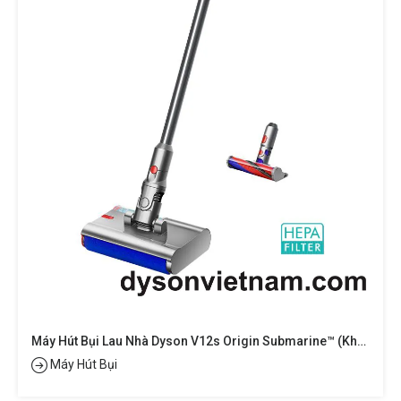
Máy Hút Bụi Lau Nhà Dyson V12s Origin Submarine™ (khô Và Ướt)
Máy Hút Bụi