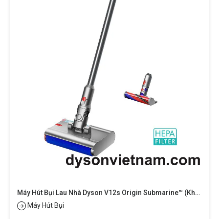
Máy Hút Bụi Lau Nhà Dyson V12s Origin Submarine™ (khô Và Ướt)
Máy Hút Bụi