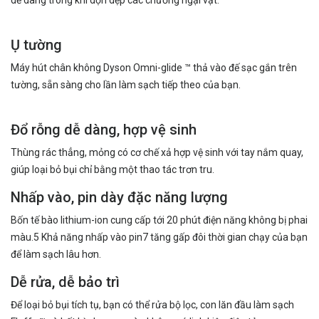
dễ dàng trong khi dọn dẹp các chướng ngại vật.
Ụ tường
Máy hút chân không Dyson Omni-glide ™ thả vào đế sạc gắn trên
tường, sẵn sàng cho lần làm sạch tiếp theo của bạn.
Đổ rỗng dễ dàng, hợp vệ sinh
Thùng rác thẳng, mỏng có cơ chế xả hợp vệ sinh với tay nắm quay,
giúp loại bỏ bụi chỉ bằng một thao tác trơn tru.
Nhấp vào, pin dày đặc năng lượng
Bốn tế bào lithium-ion cung cấp tới 20 phút điện năng không bị phai
màu.5 Khả năng nhấp vào pin7 tăng gấp đôi thời gian chạy của bạn
để làm sạch lâu hơn.
Dễ rửa, dễ bảo trì
Để loại bỏ bụi tích tụ, bạn có thể rửa bộ lọc, con lăn đầu làm sạch