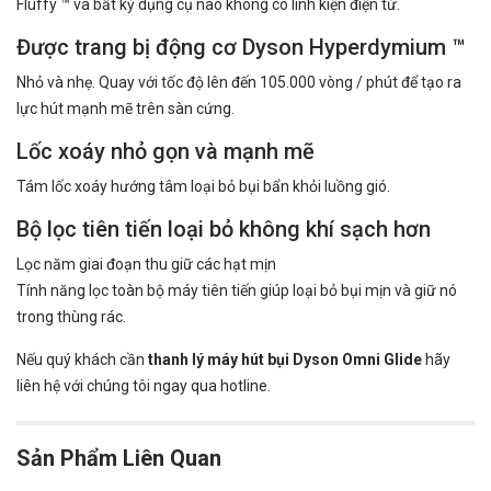
Fluffy ™ và bất kỳ dụng cụ nào không có linh kiện điện tử.
Được trang bị động cơ Dyson Hyperdymium ™
Nhỏ và nhẹ. Quay với tốc độ lên đến 105.000 vòng / phút để tạo ra
lực hút mạnh mẽ trên sàn cứng.
Lốc xoáy nhỏ gọn và mạnh mẽ
Tám lốc xoáy hướng tâm loại bỏ bụi bẩn khỏi luồng gió.
Bộ lọc tiên tiến loại bỏ không khí sạch hơn
Lọc năm giai đoạn thu giữ các hạt mịn
Tính năng lọc toàn bộ máy tiên tiến giúp loại bỏ bụi mịn và giữ nó
trong thùng rác.
Nếu quý khách cần
thanh lý máy hút bụi Dyson Omni Glide
hãy
liên hệ với chúng tôi ngay qua hotline.
Sản Phẩm Liên Quan