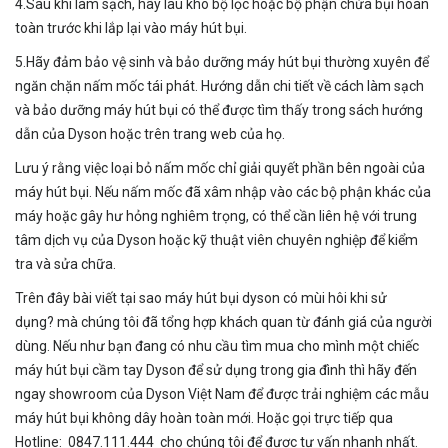
4.Sau khi làm sạch, hãy lau khô bộ lọc hoặc bộ phận chứa bụi hoàn
toàn trước khi lắp lại vào máy hút bụi.
5.Hãy đảm bảo vệ sinh và bảo dưỡng máy hút bụi thường xuyên để
ngăn chặn nấm mốc tái phát. Hướng dẫn chi tiết về cách làm sạch
và bảo dưỡng máy hút bụi có thể được tìm thấy trong sách hướng
dẫn của Dyson hoặc trên trang web của họ.
Lưu ý rằng việc loại bỏ nấm mốc chỉ giải quyết phần bên ngoài của
máy hút bụi. Nếu nấm mốc đã xâm nhập vào các bộ phận khác của
máy hoặc gây hư hỏng nghiêm trọng, có thể cần liên hệ với trung
tâm dịch vụ của Dyson hoặc kỹ thuật viên chuyên nghiệp để kiểm
tra và sửa chữa.
Trên đây bài viết tại sao máy hút bụi dyson có mùi hôi khi sử
dụng? mà chúng tôi đã tổng hợp khách quan từ đánh giá của người
dùng. Nếu như bạn đang có nhu cầu tìm mua cho mình một chiếc
máy hút bụi cầm tay Dyson để sử dụng trong gia đình thì hãy đến
ngay showroom của Dyson Việt Nam để được trải nghiệm các mẫu
máy hút bụi không dây hoàn toàn mới. Hoặc gọi trực tiếp qua
Hotline:
0847.111.444
cho chúng tôi để được tư vấn nhanh nhất.