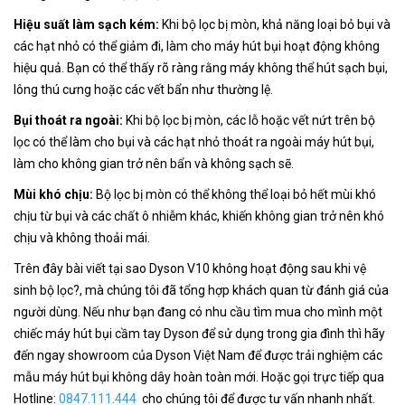
Hiệu suất làm sạch kém:
Khi bộ lọc bị mòn, khả năng loại bỏ bụi và
các hạt nhỏ có thể giảm đi, làm cho máy hút bụi hoạt động không
hiệu quả. Bạn có thể thấy rõ ràng rằng máy không thể hút sạch bụi,
lông thú cưng hoặc các vết bẩn như thường lệ.
Bụi thoát ra ngoài:
Khi bộ lọc bị mòn, các lỗ hoặc vết nứt trên bộ
lọc có thể làm cho bụi và các hạt nhỏ thoát ra ngoài máy hút bụi,
làm cho không gian trở nên bẩn và không sạch sẽ.
Mùi khó chịu:
Bộ lọc bị mòn có thể không thể loại bỏ hết mùi khó
chịu từ bụi và các chất ô nhiễm khác, khiến không gian trở nên khó
chịu và không thoải mái.
Trên đây bài viết tại sao Dyson V10 không hoạt động sau khi vệ
sinh bộ lọc?, mà chúng tôi đã tổng hợp khách quan từ đánh giá của
người dùng. Nếu như bạn đang có nhu cầu tìm mua cho mình một
chiếc máy hút bụi cầm tay Dyson để sử dụng trong gia đình thì hãy
đến ngay showroom của Dyson Việt Nam để được trải nghiệm các
mẫu máy hút bụi không dây hoàn toàn mới. Hoặc gọi trực tiếp qua
Hotline:
0847.111.444
cho chúng tôi để được tư vấn nhanh nhất.