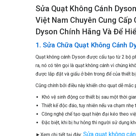
Sửa Quạt Không Cánh Dyson 
Việt Nam Chuyên Cung Cấp 
Dyson Chính Hãng Và Để Hiể
1. Sửa Chữa Quạt Không Cánh Dy
Vui lòng viết
Quạt không cánh Dyson được cấu tạo từ 2 bộ phậ
ra, nó có tên gọi là quạt không cánh vì chúng k
được lắp đặt và giấu ở bên trong đế của thiết bị
Cũng chính bởi điều này khiến cho quạt dễ mắc 
Khó vệ sinh động cơ thiết bị sau một thời gi
Thiết kế độc đáo, tuy nhiên nếu va chạm nhẹ
Công nghệ chế tạo quạt hiện đại kéo theo việc 
Đặc biệt, khi bị hư hỏng thì người sử dụng kh
Sửa quạt không cá
►Xem chi tiết tại đây: