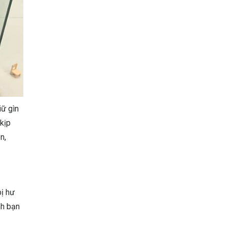
iữ gìn
 kịp
n,
bị hư
nh bạn