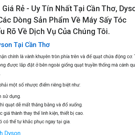
Giá Rẻ - Uy Tín Nhất Tại Cần Thơ, Dys
Các Dòng Sản Phẩm Về Máy Sấy Tóc
u Rõ Về Dịch Vụ Của Chúng Tôi.
Để Lại Lời Nhắn Cho Chúng Tôi
son Tại Cần Thơ
 nội dung bạn muốn shop tư vấn, chúng tôi sẽ phản hồi trong thời
n chính là vành khuyên tròn phía trên và đế quạt chứa động cơ.
hông được lắp đặt ở bên ngoài giống quạt truyền thống mà cánh q
.
phải một số nhược điểm riêng biệt như:
an sử dụng.
 thì quạt dễ mất thăng bằng và đổ xuống.
giá thành thay thế linh kiện, thiết bị cao.
ó có thể tự khắc phục ngay tại gia.
nh Dyson