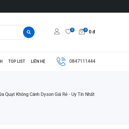
0
0
0
đ
0847111444
NH
TOP LIST
LIÊN HỆ
ửa Quạt Không Cánh Dyson Giá Rẻ - Uy Tín Nhất