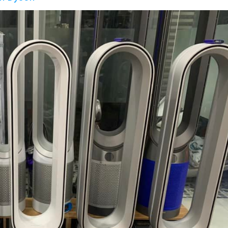
te is protected by reCAPTCHA and the Google
Privacy Policy
and
Terms of Servi
GỬI
Chúc quý khách 1 ngày tốt lành!