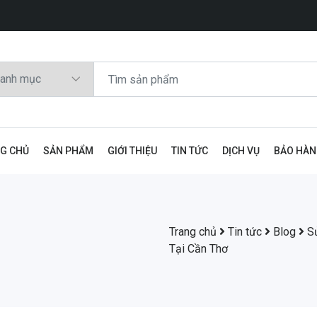
G CHỦ
SẢN PHẨM
GIỚI THIỆU
TIN TỨC
DỊCH VỤ
BẢO HÀ
Trang chủ
Tin tức
Blog
S
Tại Cần Thơ