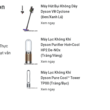
on
Máy Hút Bụi Không Dây
Dyson V8 Cyclone
(Đen/Xanh Lá)
Xem ngay
Máy Lọc Không Khí
 gian sớm nhất
Dyson Purifier Hot+Cool
 Thực
HP2 De-NOx
uạt vẫn
(Trắng/Vàng)
Xem ngay
Máy Lọc Không Khí
Dyson Pure Cool™ Tower
TP00 (Trắng/Bạc)
Xem ngay