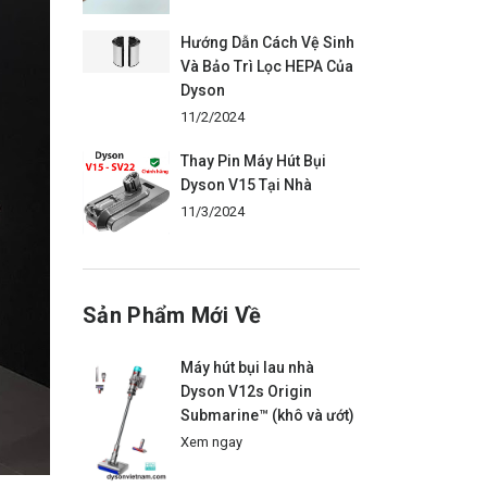
Hướng Dẫn Cách Vệ Sinh
Và Bảo Trì Lọc HEPA Của
Dyson
11/2/2024
Thay Pin Máy Hút Bụi
Dyson V15 Tại Nhà
11/3/2024
Sản Phẩm Mới Về
Máy hút bụi lau nhà
Dyson V12s Origin
Submarine™ (khô và ướt)
Xem ngay