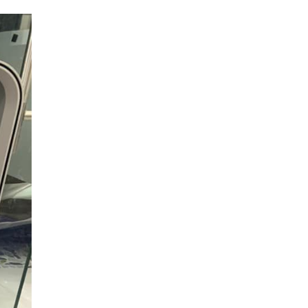
ce
apply.