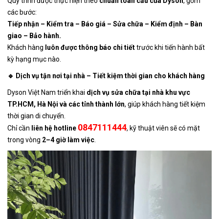
Quy trình được thực hiện theo
chuẩn toàn cầu của Dyson
, gồm
các bước:
Tiếp nhận – Kiểm tra – Báo giá – Sửa chữa – Kiểm định – Bàn
giao – Bảo hành.
Khách hàng
luôn được thông báo chi tiết
trước khi tiến hành bất
kỳ hạng mục nào.
🔹 Dịch vụ tận nơi tại nhà – Tiết kiệm thời gian cho khách hàng
Dyson Việt Nam triển khai
dịch vụ sửa chữa tại nhà khu vực
TP.HCM, Hà Nội và các tỉnh thành lớn
, giúp khách hàng tiết kiệm
thời gian di chuyển.
0847111444
Chỉ cần
liên hệ hotline
, kỹ thuật viên sẽ có mặt
trong vòng
2–4 giờ làm việc
.