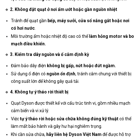
🔹
2. Không đặt quạt ở nơi ẩm ướt hoặc gần nguồn nhiệt
Tránh để quạt gần
bếp, máy sưởi, cửa sổ nắng gắt hoặc nơi
có hơi nước
.
Môi trường ẩm hoặc nhiệt độ cao có thể
làm hỏng motor và bo
mạch điều khiển.
🔹
3. Kiểm tra dây nguồn và ổ cắm định kỳ
Đảm bảo dây điện
không bị gấp, nứt hoặc đứt ngầm.
Sử dụng ổ điện có
nguồn ổn định
, tránh cắm chung với thiết bị
công suất lớn để không gây quá tải.
🔹
4. Không tự ý tháo rời thiết bị
Quạt Dyson được thiết kế với cấu trúc tinh vi, gồm nhiều mạch
cảm biến và vi xử lý.
Việc
tự ý tháo rời hoặc sửa chữa không đúng kỹ thuật
có thể
làm mất bảo hành và gây hư hại nghiêm trọng.
Khi cần sửa chữa,
hãy liên hệ Dyson Việt Nam
để được hỗ trợ