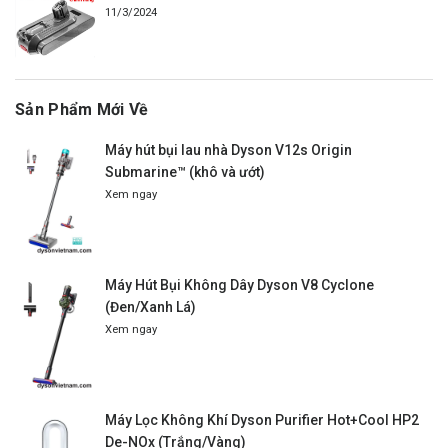
11/3/2024
Sản Phẩm Mới Về
Máy hút bụi lau nhà Dyson V12s Origin
Submarine™ (khô và ướt)
Xem ngay
Máy Hút Bụi Không Dây Dyson V8 Cyclone
(Đen/Xanh Lá)
Xem ngay
Máy Lọc Không Khí Dyson Purifier Hot+Cool HP2
De-NOx (Trắng/Vàng)