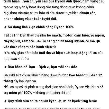
trình huấn luyện chuyên sâu của Dyson Anh Quốc
, nắm vững cấu
tạo và nguyên lý hoạt động của từng dòng quạt không cánh.
Mọi thao tác sửa chữa, bảo trì đều được thực hiện
chuẩn xác,
nhanh chóng và an toàn tuyệt đối.
🔹 Sử dụng linh kiện chính hãng Dyson 100%
Tất cả linh kiện thay thế như
bo mạch, motor, cảm biến, vỏ ngoài,
dây nguồn, remote…
đều là
hàng chính hãng Dyson
, có
mã QR
xác thực
và
tem bảo hành điện tử
.
Điều này giúp đảm bảo
tuổi thọ và hiệu suất hoạt động
tối ưu của
quạt sau khi sửa.
🔹 Bảo hành dài hạn – Dịch vụ hậu mãi chu đáo
Sau khi sửa chữa, khách hàng được hưởng
bảo hành từ 3 đến 12
tháng
tùy loại dịch vụ.
Nếu có sự cố tái phát trong thời gian bảo hành, Dyson Việt Nam
hỗ
trợ miễn phí 100%
– không phát sinh chi phí.
🔹 Quy trình sửa chữa chuẩn kỹ thuật, minh bạch từng bước