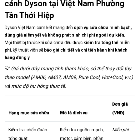
cánh Dyson tại Việt Nam Phường
Tân Thới Hiệp
Dyson Việt Nam cam kết mang đến
dịch vụ sửa chữa minh bạch,
đúng giá niêm yết và không phát sinh chi phí ngoài dự kiến
.
Mọi thiết bị trước khi sửa chữa đều được
kiểm tra tổng thể miễn
phí
, kỹ thuật viên sẽ
báo giá chi tiết và chỉ tiến hành khi khách
hàng đồng ý
.
💡
Giá dưới đây mang tính tham khảo, có thể thay đổi tùy
theo model (AM06, AM07, AM09, Pure Cool, Hot+Cool, v.v.)
và mức độ hư hỏng thực tế.
Đơn giá
Hạng mục sửa chữa
Mô tả dịch vụ
(VNĐ)
Kiểm tra, chẩn đoán
Kiểm tra nguồn, mạch,
Miễn phí
tổng quát
motor, cảm biến, phần