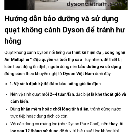
Hướng dẫn bảo dưỡng và sử dụng
quạt không cánh Dyson để tránh hư
hỏng
Quạt không cánh Dyson nổi tiếng với
thiết kế hiện đại, công nghệ
Air Multiplier™ độc quyền
và
tuổi thọ cao
. Tuy nhiên, để thiết bị
luôn hoạt động ổn định, người dùng nên
bảo dưỡng và sử dụng
đúng cách
theo khuyến nghị từ
Dyson Việt Nam
dưới đây:
🔹
1. Vệ sinh định kỳ để đảm bảo luồng gió ổn định
Nên vệ sinh quạt
mỗi 2–4 tuần/lần
, đặc biệt là
khe thoát gió và
cảm biến
.
Dùng
khăn mềm hoặc chổi lông tĩnh điện
, tránh dùng nước
trực tiếp hoặc dung dịch có cồn.
Với các dòng có màng lọc (như Dyson Pure Cool), nên
thay lõi
lọc sau 12 tháng sử dụng
để duy trì hiệu suất lọc không khí.