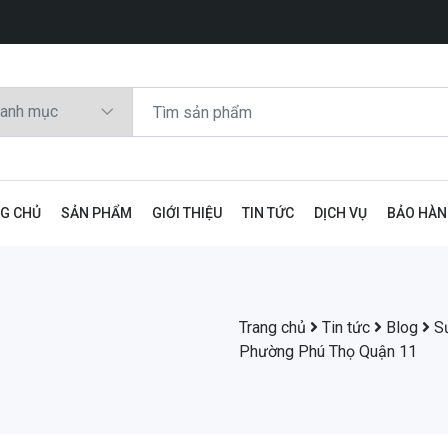
G CHỦ
SẢN PHẨM
GIỚI THIỆU
TIN TỨC
DỊCH VỤ
BẢO HÀ
Trang chủ
Tin tức
Blog
S
Phường Phú Thọ Quận 11