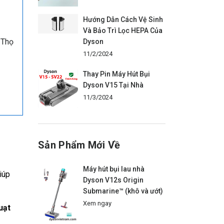
Hướng Dẫn Cách Vệ Sinh
Và Bảo Trì Lọc HEPA Của
 Thọ
Dyson
11/2/2024
Thay Pin Máy Hút Bụi
Dyson V15 Tại Nhà
11/3/2024
Sản Phẩm Mới Về
Máy hút bụi lau nhà
iúp
Dyson V12s Origin
Submarine™ (khô và ướt)
Xem ngay
uạt