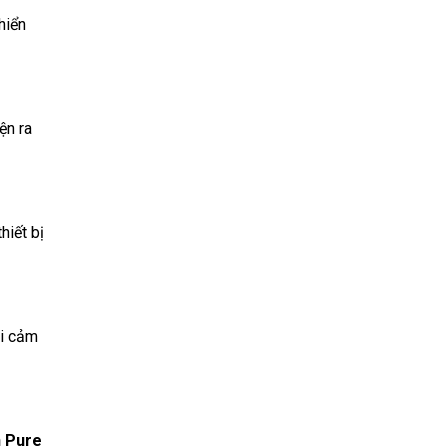
hiển
ện ra
hiết bị
ỗi cảm
 Pure