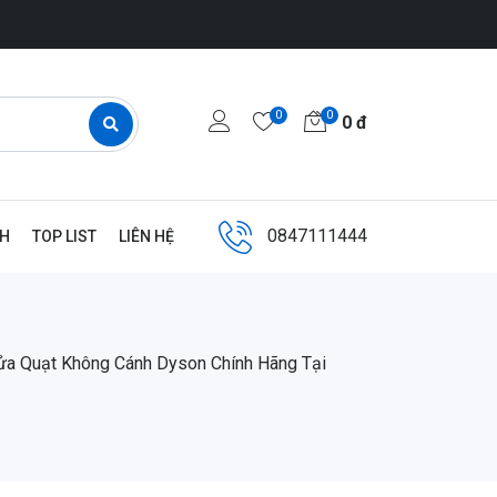
0
0
0
đ
0847111444
NH
TOP LIST
LIÊN HỆ
ửa Quạt Không Cánh Dyson Chính Hãng Tại