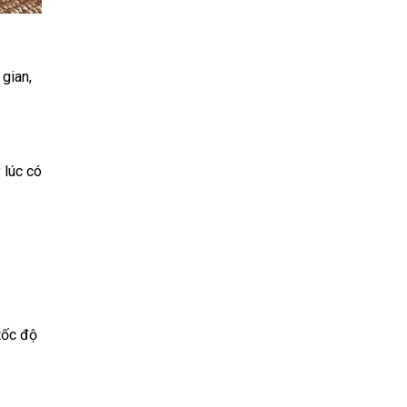
gian,
 lúc có
tốc độ