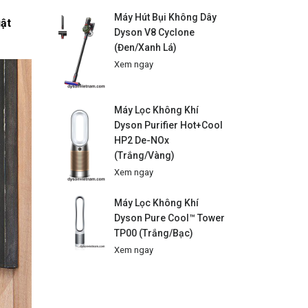
Máy Hút Bụi Không Dây
uật
Dyson V8 Cyclone
(Đen/Xanh Lá)
Xem ngay
Máy Lọc Không Khí
Dyson Purifier Hot+Cool
HP2 De-NOx
(Trắng/Vàng)
Xem ngay
Máy Lọc Không Khí
Dyson Pure Cool™ Tower
TP00 (Trắng/Bạc)
Xem ngay