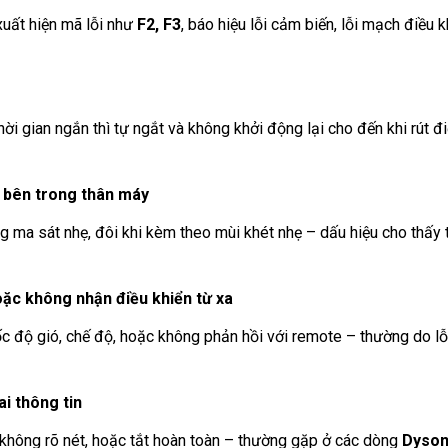
xuất hiện mã lỗi như
F2, F3
, báo hiệu lỗi cảm biến, lỗi mạch điều k
i gian ngắn thì tự ngắt và không khởi động lại cho đến khi rút đi
ỏ bên trong thân máy
ng ma sát nhẹ, đôi khi kèm theo mùi khét nhẹ – dấu hiệu cho thấy t
ặc không nhận điều khiển từ xa
c độ gió, chế độ, hoặc không phản hồi với remote – thường do l
ai thông tin
 không rõ nét, hoặc tắt hoàn toàn – thường gặp ở các dòng
Dyson