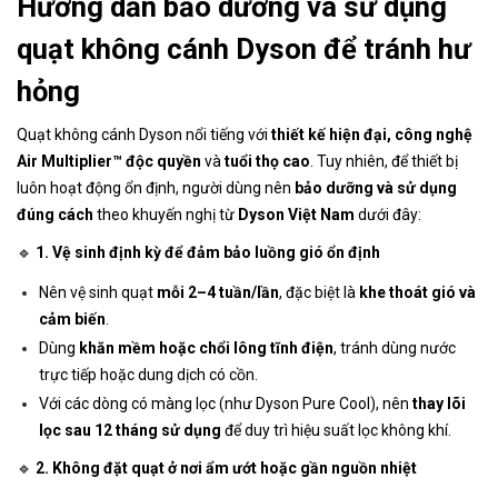
Hướng dẫn bảo dưỡng và sử dụng
quạt không cánh Dyson để tránh hư
hỏng
Quạt không cánh Dyson nổi tiếng với
thiết kế hiện đại, công nghệ
Air Multiplier™ độc quyền
và
tuổi thọ cao
. Tuy nhiên, để thiết bị
luôn hoạt động ổn định, người dùng nên
bảo dưỡng và sử dụng
đúng cách
theo khuyến nghị từ
Dyson Việt Nam
dưới đây:
🔹
1. Vệ sinh định kỳ để đảm bảo luồng gió ổn định
Nên vệ sinh quạt
mỗi 2–4 tuần/lần
, đặc biệt là
khe thoát gió và
cảm biến
.
Dùng
khăn mềm hoặc chổi lông tĩnh điện
, tránh dùng nước
trực tiếp hoặc dung dịch có cồn.
Với các dòng có màng lọc (như Dyson Pure Cool), nên
thay lõi
lọc sau 12 tháng sử dụng
để duy trì hiệu suất lọc không khí.
🔹
2. Không đặt quạt ở nơi ẩm ướt hoặc gần nguồn nhiệt