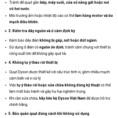
Tránh để quạt gần
bếp, máy sưởi, cửa sổ nắng gắt hoặc nơi
có hơi nước
.
Môi trường ẩm hoặc nhiệt độ cao có thể
làm hỏng motor và bo
mạch điều khiển.
🔹
3. Kiểm tra dây nguồn và ổ cắm định kỳ
Đảm bảo dây điện
không bị gấp, nứt hoặc đứt ngầm.
Sử dụng ổ điện có
nguồn ổn định
, tránh cắm chung với thiết bị
công suất lớn để không gây quá tải.
🔹
4. Không tự ý tháo rời thiết bị
Quạt Dyson được thiết kế với cấu trúc tinh vi, gồm nhiều mạch
cảm biến và vi xử lý.
Việc
tự ý tháo rời hoặc sửa chữa không đúng kỹ thuật
có thể
làm mất bảo hành và gây hư hại nghiêm trọng.
Khi cần sửa chữa,
hãy liên hệ Dyson Việt Nam
để được hỗ trợ
chính hãng.
🔹
5. Bảo quản quạt đúng cách khi không sử dụng