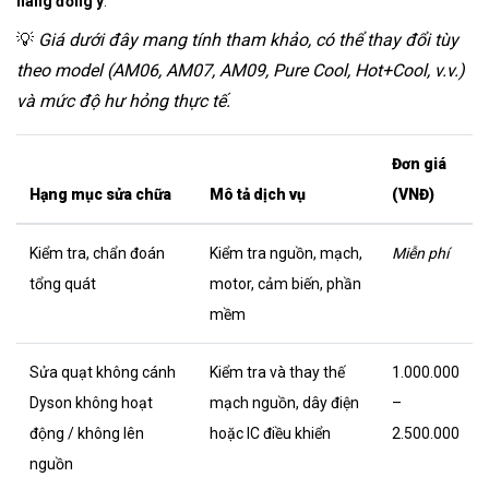
hàng đồng ý
.
💡
Giá dưới đây mang tính tham khảo, có thể thay đổi tùy
theo model (AM06, AM07, AM09, Pure Cool, Hot+Cool, v.v.)
và mức độ hư hỏng thực tế.
Đơn giá
Hạng mục sửa chữa
Mô tả dịch vụ
(VNĐ)
Kiểm tra, chẩn đoán
Kiểm tra nguồn, mạch,
Miễn phí
tổng quát
motor, cảm biến, phần
mềm
Sửa quạt không cánh
Kiểm tra và thay thế
1.000.000
Dyson không hoạt
mạch nguồn, dây điện
–
động / không lên
hoặc IC điều khiển
2.500.000
nguồn