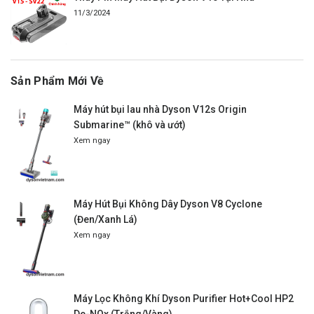
11/3/2024
Sản Phẩm Mới Về
Máy hút bụi lau nhà Dyson V12s Origin
Submarine™ (khô và ướt)
Xem ngay
Máy Hút Bụi Không Dây Dyson V8 Cyclone
(Đen/Xanh Lá)
Xem ngay
Máy Lọc Không Khí Dyson Purifier Hot+Cool HP2
De-NOx (Trắng/Vàng)