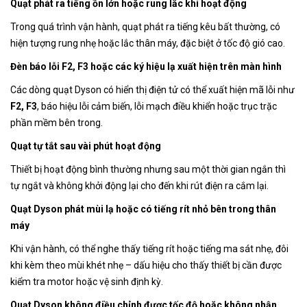
Quạt phát ra tiếng ồn lớn hoặc rung lắc khi hoạt động
Trong quá trình vận hành, quạt phát ra tiếng kêu bất thường, có
hiện tượng rung nhẹ hoặc lắc thân máy, đặc biệt ở tốc độ gió cao.
Đèn báo lỗi F2, F3 hoặc các ký hiệu lạ xuất hiện trên màn hình
Các dòng quạt Dyson có hiển thị điện tử có thể xuất hiện mã lỗi như
F2, F3
, báo hiệu lỗi cảm biến, lỗi mạch điều khiển hoặc trục trặc
phần mềm bên trong.
Quạt tự tắt sau vài phút hoạt động
Thiết bị hoạt động bình thường nhưng sau một thời gian ngắn thì
tự ngắt và không khởi động lại cho đến khi rút điện ra cắm lại.
Quạt Dyson phát mùi lạ hoặc có tiếng rít nhỏ bên trong thân
máy
Khi vận hành, có thể nghe thấy tiếng rít hoặc tiếng ma sát nhẹ, đôi
khi kèm theo mùi khét nhẹ – dấu hiệu cho thấy thiết bị cần được
kiểm tra motor hoặc vệ sinh định kỳ.
Quạt Dyson không điều chỉnh được tốc độ hoặc không nhận