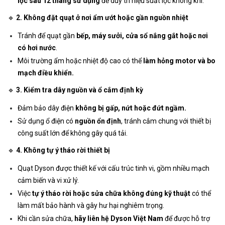
lọc sau 12 tháng sử dụng
để duy trì hiệu suất lọc không khí.
🔹
2. Không đặt quạt ở nơi ẩm ướt hoặc gần nguồn nhiệt
Tránh để quạt gần
bếp, máy sưởi, cửa sổ nắng gắt hoặc nơi
có hơi nước
.
Môi trường ẩm hoặc nhiệt độ cao có thể
làm hỏng motor và bo
mạch điều khiển.
🔹
3. Kiểm tra dây nguồn và ổ cắm định kỳ
Đảm bảo dây điện
không bị gấp, nứt hoặc đứt ngầm.
Sử dụng ổ điện có
nguồn ổn định
, tránh cắm chung với thiết bị
công suất lớn để không gây quá tải.
🔹
4. Không tự ý tháo rời thiết bị
Quạt Dyson được thiết kế với cấu trúc tinh vi, gồm nhiều mạch
cảm biến và vi xử lý.
Việc
tự ý tháo rời hoặc sửa chữa không đúng kỹ thuật
có thể
làm mất bảo hành và gây hư hại nghiêm trọng.
Khi cần sửa chữa,
hãy liên hệ Dyson Việt Nam
để được hỗ trợ