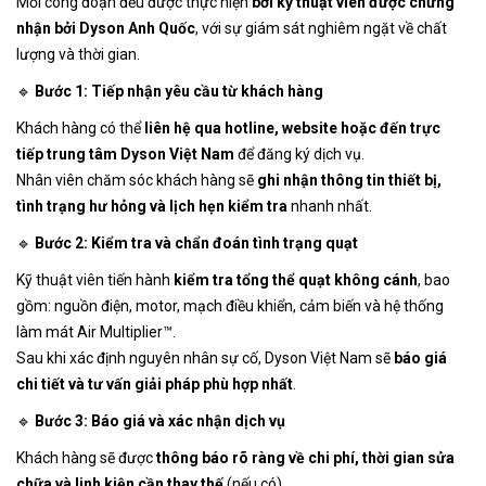
Mỗi công đoạn đều được thực hiện
bởi kỹ thuật viên được chứng
nhận bởi Dyson Anh Quốc
, với sự giám sát nghiêm ngặt về chất
lượng và thời gian.
🔹
Bước 1: Tiếp nhận yêu cầu từ khách hàng
Khách hàng có thể
liên hệ qua hotline, website hoặc đến trực
tiếp trung tâm Dyson Việt Nam
để đăng ký dịch vụ.
Nhân viên chăm sóc khách hàng sẽ
ghi nhận thông tin thiết bị,
tình trạng hư hỏng và lịch hẹn kiểm tra
nhanh nhất.
🔹
Bước 2: Kiểm tra và chẩn đoán tình trạng quạt
Kỹ thuật viên tiến hành
kiểm tra tổng thể quạt không cánh
, bao
gồm: nguồn điện, motor, mạch điều khiển, cảm biến và hệ thống
làm mát Air Multiplier™.
Sau khi xác định nguyên nhân sự cố, Dyson Việt Nam sẽ
báo giá
chi tiết và tư vấn giải pháp phù hợp nhất
.
🔹
Bước 3: Báo giá và xác nhận dịch vụ
Khách hàng sẽ được
thông báo rõ ràng về chi phí, thời gian sửa
chữa và linh kiện cần thay thế
(nếu có).