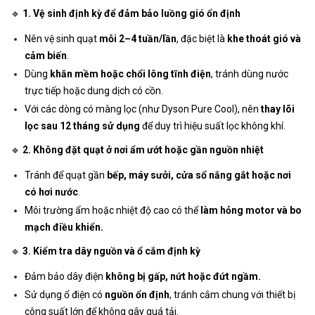
🔹
1. Vệ sinh định kỳ để đảm bảo luồng gió ổn định
Nên vệ sinh quạt
mỗi 2–4 tuần/lần
, đặc biệt là
khe thoát gió và
cảm biến
.
Dùng
khăn mềm hoặc chổi lông tĩnh điện
, tránh dùng nước
trực tiếp hoặc dung dịch có cồn.
Với các dòng có màng lọc (như Dyson Pure Cool), nên
thay lõi
lọc sau 12 tháng sử dụng
để duy trì hiệu suất lọc không khí.
🔹
2. Không đặt quạt ở nơi ẩm ướt hoặc gần nguồn nhiệt
Tránh để quạt gần
bếp, máy sưởi, cửa sổ nắng gắt hoặc nơi
có hơi nước
.
Môi trường ẩm hoặc nhiệt độ cao có thể
làm hỏng motor và bo
mạch điều khiển.
🔹
3. Kiểm tra dây nguồn và ổ cắm định kỳ
Đảm bảo dây điện
không bị gấp, nứt hoặc đứt ngầm.
Sử dụng ổ điện có
nguồn ổn định
, tránh cắm chung với thiết bị
công suất lớn để không gây quá tải.