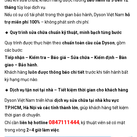
Sau khi sửa chữa, khách hàng được hưởng
bảo hành từ 3 đến 12
tháng
tùy loại dịch vụ.
Nếu có sự cố tái phát trong thời gian bảo hành, Dyson Việt Nam
hỗ
trợ miễn phí 100%
– không phát sinh chi phí.
🔹 Quy trình sửa chữa chuẩn kỹ thuật, minh bạch từng bước
Quy trình được thực hiện theo
chuẩn toàn cầu của Dyson
, gồm
các bước:
Tiếp nhận – Kiểm tra – Báo giá – Sửa chữa – Kiểm định – Bàn
giao – Bảo hành.
Khách hàng
luôn được thông báo chi tiết
trước khi tiến hành bất
kỳ hạng mục nào.
🔹 Dịch vụ tận nơi tại nhà – Tiết kiệm thời gian cho khách hàng
Dyson Việt Nam triển khai
dịch vụ sửa chữa tại nhà khu vực
TP.HCM, Hà Nội và các tỉnh thành lớn
, giúp khách hàng tiết kiệm
thời gian di chuyển.
0847111444
Chỉ cần
liên hệ hotline
, kỹ thuật viên sẽ có mặt
trong vòng
2–4 giờ làm việc
.