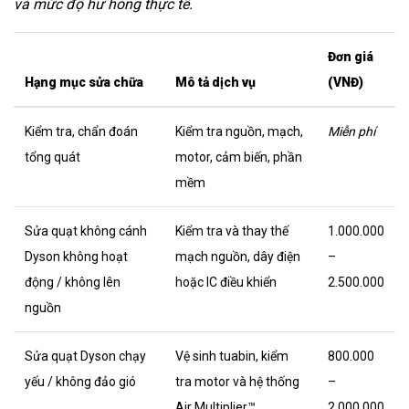
và mức độ hư hỏng thực tế.
Đơn giá
Hạng mục sửa chữa
Mô tả dịch vụ
(VNĐ)
Kiểm tra, chẩn đoán
Kiểm tra nguồn, mạch,
Miễn phí
tổng quát
motor, cảm biến, phần
mềm
Sửa quạt không cánh
Kiểm tra và thay thế
1.000.000
Dyson không hoạt
mạch nguồn, dây điện
–
động / không lên
hoặc IC điều khiển
2.500.000
nguồn
Sửa quạt Dyson chạy
Vệ sinh tuabin, kiểm
800.000
yếu / không đảo gió
tra motor và hệ thống
–
Air Multiplier™
2.000.000