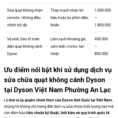
Sửa quạt không nhận
Thay mạch nhận tín
1.000.000
remote / không điều
hiệu hoặc bo phím điều
–
chỉnh tốc độ
khiển
1.800.000
Vệ sinh, bảo trì toàn
Làm sạch khoang gió,
400.000
diện quạt không cánh
cảm biến, motor, tản
–
Dyson
nhiệt
800.000
Ưu điểm nổi bật khi sử dụng dịch vụ
sửa chữa quạt không cánh Dyson
tại Dyson Việt Nam Phường An Lạc
Là
đơn vị ủy quyền chính thức của Dyson Anh Quốc tại Việt Nam
,
chúng tôi không chỉ mang đến dịch vụ sửa chữa chất lượng cao mà
còn đảm bảo
tiêu chuẩn kỹ thuật, linh kiện và quy trình quốc tế
.