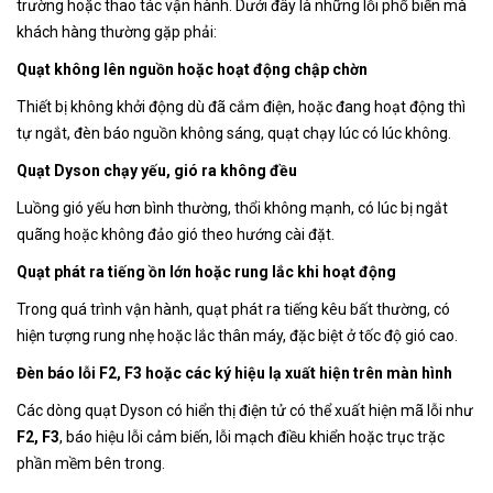
trường hoặc thao tác vận hành. Dưới đây là những lỗi phổ biến mà
khách hàng thường gặp phải:
Quạt không lên nguồn hoặc hoạt động chập chờn
Thiết bị không khởi động dù đã cắm điện, hoặc đang hoạt động thì
tự ngắt, đèn báo nguồn không sáng, quạt chạy lúc có lúc không.
Quạt Dyson chạy yếu, gió ra không đều
Luồng gió yếu hơn bình thường, thổi không mạnh, có lúc bị ngắt
quãng hoặc không đảo gió theo hướng cài đặt.
Quạt phát ra tiếng ồn lớn hoặc rung lắc khi hoạt động
Trong quá trình vận hành, quạt phát ra tiếng kêu bất thường, có
hiện tượng rung nhẹ hoặc lắc thân máy, đặc biệt ở tốc độ gió cao.
Đèn báo lỗi F2, F3 hoặc các ký hiệu lạ xuất hiện trên màn hình
Các dòng quạt Dyson có hiển thị điện tử có thể xuất hiện mã lỗi như
F2, F3
, báo hiệu lỗi cảm biến, lỗi mạch điều khiển hoặc trục trặc
phần mềm bên trong.