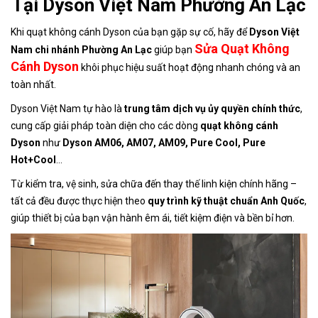
Tại Dyson Việt Nam Phường An Lạc
Khi quạt không cánh Dyson của bạn gặp sự cố, hãy để
Dyson Việt
Sửa Quạt Không
Nam chi nhánh Phường An Lạc
giúp bạn
Cánh Dyson
khôi phục hiệu suất hoạt động nhanh chóng và an
toàn nhất.
Dyson Việt Nam tự hào là
trung tâm dịch vụ ủy quyền chính thức
,
cung cấp giải pháp toàn diện cho các dòng
quạt không cánh
Dyson
như
Dyson AM06, AM07, AM09, Pure Cool, Pure
Hot+Cool
…
Từ kiểm tra, vệ sinh, sửa chữa đến thay thế linh kiện chính hãng –
tất cả đều được thực hiện theo
quy trình kỹ thuật chuẩn Anh Quốc
,
giúp thiết bị của bạn vận hành êm ái, tiết kiệm điện và bền bỉ hơn.