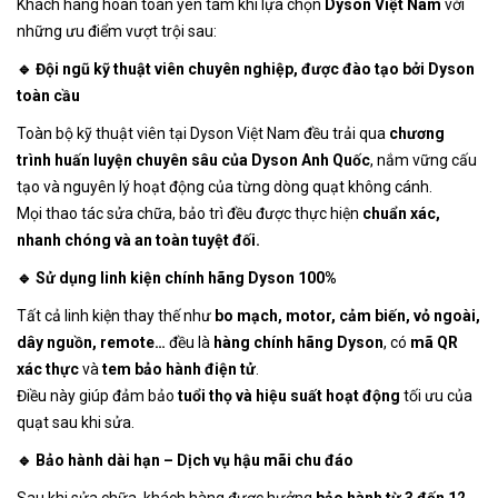
Khách hàng hoàn toàn yên tâm khi lựa chọn
Dyson Việt Nam
với
những ưu điểm vượt trội sau:
🔹 Đội ngũ kỹ thuật viên chuyên nghiệp, được đào tạo bởi Dyson
toàn cầu
Toàn bộ kỹ thuật viên tại Dyson Việt Nam đều trải qua
chương
trình huấn luyện chuyên sâu của Dyson Anh Quốc
, nắm vững cấu
tạo và nguyên lý hoạt động của từng dòng quạt không cánh.
Mọi thao tác sửa chữa, bảo trì đều được thực hiện
chuẩn xác,
nhanh chóng và an toàn tuyệt đối.
🔹 Sử dụng linh kiện chính hãng Dyson 100%
Tất cả linh kiện thay thế như
bo mạch, motor, cảm biến, vỏ ngoài,
dây nguồn, remote…
đều là
hàng chính hãng Dyson
, có
mã QR
xác thực
và
tem bảo hành điện tử
.
Điều này giúp đảm bảo
tuổi thọ và hiệu suất hoạt động
tối ưu của
quạt sau khi sửa.
🔹 Bảo hành dài hạn – Dịch vụ hậu mãi chu đáo