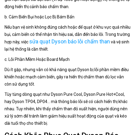
động hiển thị cảnh báo chấm than.
b. Cảm Biến Bụi hoặc Lọc Bị Bám Bẩn
Nếu bạn vệ sinh không đúng cách hoặc để quạt ở khu vực quá nhiều
bụi, cảm biến có thể nhận tín hiệu sai, dẫn đến báo lỗi. Trong trường
sửa quạt Dyson báo lỗi chấm than
hợp này, việc
và vệ sinh
lại hệ thống là cần thiết.
c. Lỗi Phần Mềm Hoặc Board Mạch
Dù ít gặp, nhưng vẫn có khả năng quạt Dyson bị lỗi phần mềm điều
khiển hoặc mạch cảm biến, gây ra hiển thị chấm than dù lọc vẫn
còn sử dụng tốt.
Tùy từng dòng quạt như Dyson Pure Cool, Dyson Pure Hot+Cool,
hay Dyson TP04, DP04... mà thông báo lỗi sẽ có cách hiển thị khác
nhau. Tuy nhiên, khi thấy chấm than đỏ xuất hiện, người dùng nên
xử lý sớm để tránh làm giảm hiệu suất hoạt động của quạt và kéo
dài tuổi thọ cho thiết bị.