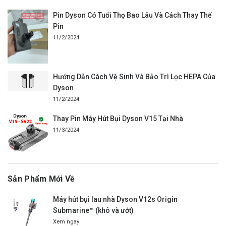
Pin Dyson Có Tuổi Thọ Bao Lâu Và Cách Thay Thế
Pin
11/2/2024
Hướng Dẫn Cách Vệ Sinh Và Bảo Trì Lọc HEPA Của
Dyson
11/2/2024
Thay Pin Máy Hút Bụi Dyson V15 Tại Nhà
11/3/2024
Sản Phẩm Mới Về
Máy hút bụi lau nhà Dyson V12s Origin
Submarine™ (khô và ướt)
Xem ngay