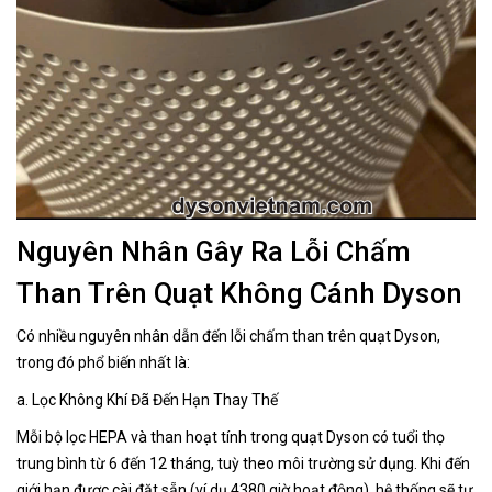
Nguyên Nhân Gây Ra Lỗi Chấm
Than Trên Quạt Không Cánh Dyson
Có nhiều nguyên nhân dẫn đến lỗi chấm than trên quạt Dyson,
trong đó phổ biến nhất là:
a. Lọc Không Khí Đã Đến Hạn Thay Thế
Mỗi bộ lọc HEPA và than hoạt tính trong quạt Dyson có tuổi thọ
trung bình từ 6 đến 12 tháng, tuỳ theo môi trường sử dụng. Khi đến
giới hạn được cài đặt sẵn (ví dụ 4380 giờ hoạt động), hệ thống sẽ tự