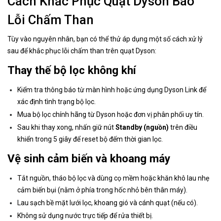
Cách Khắc Phục Quạt Dyson Báo
Lỗi Chấm Than
Tùy vào nguyên nhân, bạn có thể thử áp dụng một số cách xử lý
sau để khắc phục lỗi chấm than trên quạt Dyson:
Thay thế bộ lọc không khí
Kiểm tra thông báo từ màn hình hoặc ứng dụng Dyson Link để
xác định tình trạng bộ lọc.
Mua bộ lọc chính hãng từ Dyson hoặc đơn vị phân phối uy tín.
Sau khi thay xong, nhấn giữ nút
Standby (nguồn)
trên điều
khiển trong 5 giây để reset bộ đếm thời gian lọc.
Vệ sinh cảm biến và khoang máy
Tắt nguồn, tháo bộ lọc và dùng cọ mềm hoặc khăn khô lau nhẹ
cảm biến bụi (nằm ở phía trong hốc nhỏ bên thân máy).
Lau sạch bề mặt lưới lọc, khoang gió và cánh quạt (nếu có).
Không sử dụng nước trực tiếp để rửa thiết bị.