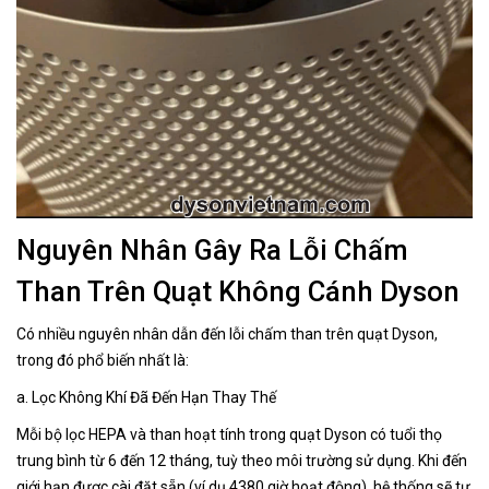
Nguyên Nhân Gây Ra Lỗi Chấm
Than Trên Quạt Không Cánh Dyson
Có nhiều nguyên nhân dẫn đến lỗi chấm than trên quạt Dyson,
trong đó phổ biến nhất là:
a. Lọc Không Khí Đã Đến Hạn Thay Thế
Mỗi bộ lọc HEPA và than hoạt tính trong quạt Dyson có tuổi thọ
trung bình từ 6 đến 12 tháng, tuỳ theo môi trường sử dụng. Khi đến
giới hạn được cài đặt sẵn (ví dụ 4380 giờ hoạt động), hệ thống sẽ tự