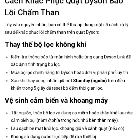
Cách Khắc Phục Quạt Dyson Báo
Lỗi Chấm Than
Tùy vào nguyên nhân, bạn có thể thử áp dụng một số cách xử lý
sau để khắc phục lỗi chấm than trên quạt Dyson:
Thay thế bộ lọc không khí
Kiểm tra thông báo từ màn hình hoặc ứng dụng Dyson Link để
xác định tình trạng bộ lọc.
Mua bộ lọc chính hãng từ Dyson hoặc đơn vị phân phối uy tín.
Sau khi thay xong, nhấn giữ nút
Standby (nguồn)
trên điều
khiển trong 5 giây để reset bộ đếm thời gian lọc.
Vệ sinh cảm biến và khoang máy
Tắt nguồn, tháo bộ lọc và dùng cọ mềm hoặc khăn khô lau nhẹ
cảm biến bụi (nằm ở phía trong hốc nhỏ bên thân máy).
Lau sạch bề mặt lưới lọc, khoang gió và cánh quạt (nếu có).
Không sử dụng nước trực tiếp để rửa thiết bị.