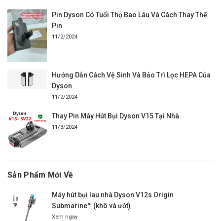
Pin Dyson Có Tuổi Thọ Bao Lâu Và Cách Thay Thế
Pin
11/2/2024
Hướng Dẫn Cách Vệ Sinh Và Bảo Trì Lọc HEPA Của
Dyson
11/2/2024
Thay Pin Máy Hút Bụi Dyson V15 Tại Nhà
11/3/2024
Sản Phẩm Mới Về
Máy hút bụi lau nhà Dyson V12s Origin
Submarine™ (khô và ướt)
Xem ngay