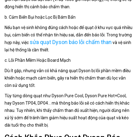
động hiển thị cảnh báo chấm than.
b. Cảm Biến Bụi hoặc Lọc Bị Bám Bẩn
Nếu bạn vệ sinh không đúng cách hoặc để quạt ở khu vực quá nhiều
bụi, cảm biến có thể nhận tín hiệu sai, dẫn đến báo lỗi. Trong trường
sửa quạt Dyson báo lỗi chấm than
hợp này, việc
và vệ sinh
lại hệ thống là cần thiết.
c. Lỗi Phần Mềm Hoặc Board Mạch
Dù ít gặp, nhưng vẫn có khả năng quạt Dyson bị lỗi phần mềm điều
khiển hoặc mạch cảm biến, gây ra hiển thị chấm than dù lọc vẫn
còn sử dụng tốt.
Tùy từng dòng quạt như Dyson Pure Cool, Dyson Pure Hot+Cool,
hay Dyson TP04, DP04... mà thông báo lỗi sẽ có cách hiển thị khác
nhau. Tuy nhiên, khi thấy chấm than đỏ xuất hiện, người dùng nên
xử lý sớm để tránh làm giảm hiệu suất hoạt động của quạt và kéo
dài tuổi thọ cho thiết bị.