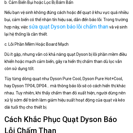
b. Cảm Biến Bụi hoặc Lọc Bị Bám Bẩn
Nếu bạn vệ sinh không đúng cách hoặc để quạt ở khu vực quá nhiều
bụi, cảm biến có thể nhận tín hiệu sai, dẫn đến báo lỗi. Trong trường
sửa quạt Dyson báo lỗi chấm than
hợp này, việc
và vệ sinh
lại hệ thống là cần thiết.
c. Lỗi Phần Mềm Hoặc Board Mạch
Dù ít gặp, nhưng vẫn có khả năng quạt Dyson bị lỗi phần mềm điều
khiển hoặc mạch cảm biến, gây ra hiển thị chấm than dù lọc vẫn
còn sử dụng tốt.
Tùy từng dòng quạt như Dyson Pure Cool, Dyson Pure Hot+Cool,
hay Dyson TP04, DP04... mà thông báo lỗi sẽ có cách hiển thị khác
nhau. Tuy nhiên, khi thấy chấm than đỏ xuất hiện, người dùng nên
xử lý sớm để tránh làm giảm hiệu suất hoạt động của quạt và kéo
dài tuổi thọ cho thiết bị.
Cách Khắc Phục Quạt Dyson Báo
Lỗi Chấm Than