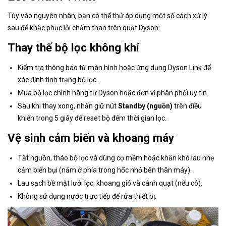
Tùy vào nguyên nhân, bạn có thể thử áp dụng một số cách xử lý
sau để khắc phục lỗi chấm than trên quạt Dyson:
Thay thế bộ lọc không khí
Kiểm tra thông báo từ màn hình hoặc ứng dụng Dyson Link để
xác định tình trạng bộ lọc.
Mua bộ lọc chính hãng từ Dyson hoặc đơn vị phân phối uy tín.
Sau khi thay xong, nhấn giữ nút
Standby (nguồn)
trên điều
khiển trong 5 giây để reset bộ đếm thời gian lọc.
Vệ sinh cảm biến và khoang máy
Tắt nguồn, tháo bộ lọc và dùng cọ mềm hoặc khăn khô lau nhẹ
cảm biến bụi (nằm ở phía trong hốc nhỏ bên thân máy).
Lau sạch bề mặt lưới lọc, khoang gió và cánh quạt (nếu có).
Không sử dụng nước trực tiếp để rửa thiết bị.