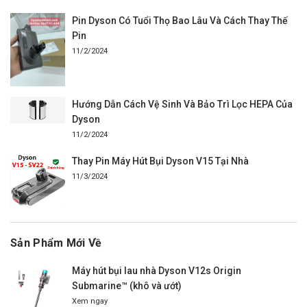
Pin Dyson Có Tuổi Thọ Bao Lâu Và Cách Thay Thế
Pin
11/2/2024
Hướng Dẫn Cách Vệ Sinh Và Bảo Trì Lọc HEPA Của
Dyson
11/2/2024
Thay Pin Máy Hút Bụi Dyson V15 Tại Nhà
11/3/2024
Sản Phẩm Mới Về
Máy hút bụi lau nhà Dyson V12s Origin
Submarine™ (khô và ướt)
Xem ngay