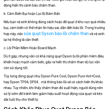
động hiển thị cảnh báo chấm than.
b. Cảm Biến Bụi hoặc Lọc Bị Bám Bẩn
Nếu bạn vệ sinh không đúng cách hoặc để quạt ở khu vực quá nhiều
bụi, cảm biến có thể nhận tín hiệu sai, dẫn đến báo lỗi. Trong trường
sửa quạt Dyson báo lỗi chấm than
hợp này, việc
và vệ sinh
lại hệ thống là cần thiết.
c. Lỗi Phần Mềm Hoặc Board Mạch
Dù ít gặp, nhưng vẫn có khả năng quạt Dyson bị lỗi phần mềm điều
khiển hoặc mạch cảm biến, gây ra hiển thị chấm than dù lọc vẫn
còn sử dụng tốt.
Tùy từng dòng quạt như Dyson Pure Cool, Dyson Pure Hot+Cool,
hay Dyson TP04, DP04... mà thông báo lỗi sẽ có cách hiển thị khác
nhau. Tuy nhiên, khi thấy chấm than đỏ xuất hiện, người dùng nên
xử lý sớm để tránh làm giảm hiệu suất hoạt động của quạt và kéo
dài tuổi thọ cho thiết bị.