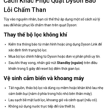
Cách Khắc Phục Quạt Dyson Báo
Lỗi Chấm Than
Tùy vào nguyên nhân, bạn có thể thử áp dụng một số cách xử lý
sau để khắc phục lỗi chấm than trên quạt Dyson:
Thay thế bộ lọc không khí
Kiểm tra thông báo từ màn hình hoặc ứng dụng Dyson Link để
xác định tình trạng bộ lọc.
Mua bộ lọc chính hãng từ Dyson hoặc đơn vị phân phối uy tín.
Sau khi thay xong, nhấn giữ nút
Standby (nguồn)
trên điều
khiển trong 5 giây để reset bộ đếm thời gian lọc.
Vệ sinh cảm biến và khoang máy
Tắt nguồn, tháo bộ lọc và dùng cọ mềm hoặc khăn khô lau nhẹ
cảm biến bụi (nằm ở phía trong hốc nhỏ bên thân máy).
Lau sạch bề mặt lưới lọc, khoang gió và cánh quạt (nếu có).
Không sử dụng nước trực tiếp để rửa thiết bị.