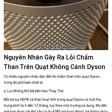
Nguyên Nhân Gây Ra Lỗi Chấm
Than Trên Quạt Không Cánh Dyson
Có nhiều nguyên nhân dẫn đến lỗi chấm than trên quạt Dyson,
trong đó phổ biến nhất là:
a. Lọc Không Khí Đã Đến Hạn Thay Thế
Mỗi bộ lọc HEPA và than hoạt tính trong quạt Dyson có tuổi thọ
trung bình từ 6 đến 12 tháng, tuỳ theo môi trường sử dụng. Khi đến
giới hạn được cài đặt sẵn (ví dụ 4380 giờ hoạt động), hệ thống sẽ tự