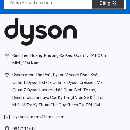
Đăng Ký
Đinh Tiên Hoàng, Phường Đa Kao, Quận 1, TP. Hồ Chí
Minh, Việt Nam
Dyson Aeon Tân Phú , Dyson Vincom Đồng Khởi
Quận 1 ,Dyson Estella Quận 2. Dyson Crescent Mall
Quận 7. Dyson Landmark81 Quận Bình Thạnh,
Dyson Takashimaya Các Kỹ Thuật Viên Sẽ Đến Tận
Nhà Hỗ Trợ Kỹ Thuật Cho Qúy Khách Tại TP.HCM
dysonvietnams@gmail.com
0847111444