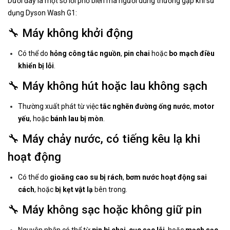
Dưới đây là một số lỗi phổ biến mà người dùng thường gặp khi sử
dụng Dyson Wash G1:
🔧 Máy không khởi động
Có thể do
hỏng công tắc nguồn
,
pin chai
hoặc
bo mạch điều
khiển bị lỗi
.
🔧 Máy không hút hoặc lau không sạch
Thường xuất phát từ việc
tắc nghẽn đường ống nước
,
motor
yếu
, hoặc
bánh lau bị mòn
.
🔧 Máy chảy nước, có tiếng kêu lạ khi
hoạt động
Có thể do
gioăng cao su bị rách
,
bơm nước hoạt động sai
cách
, hoặc
bị kẹt vật lạ
bên trong.
🔧 Máy không sạc hoặc không giữ pin