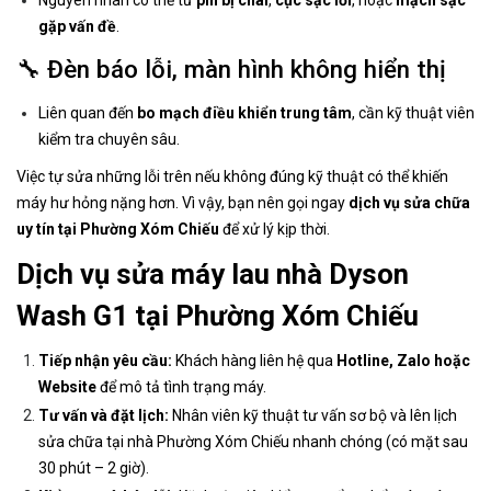
Nguyên nhân có thể từ
pin bị chai
,
cục sạc lỗi
, hoặc
mạch sạc
gặp vấn đề
.
🔧 Đèn báo lỗi, màn hình không hiển thị
Liên quan đến
bo mạch điều khiển trung tâm
, cần kỹ thuật viên
kiểm tra chuyên sâu.
Việc tự sửa những lỗi trên nếu không đúng kỹ thuật có thể khiến
máy hư hỏng nặng hơn. Vì vậy, bạn nên gọi ngay
dịch vụ sửa chữa
uy tín tại Phường Xóm Chiếu
để xử lý kịp thời.
Dịch vụ sửa máy lau nhà Dyson
Wash G1 tại Phường Xóm Chiếu
Tiếp nhận yêu cầu:
Khách hàng liên hệ qua
Hotline, Zalo hoặc
Website
để mô tả tình trạng máy.
Tư vấn và đặt lịch:
Nhân viên kỹ thuật tư vấn sơ bộ và lên lịch
sửa chữa tại nhà Phường Xóm Chiếu nhanh chóng (có mặt sau
30 phút – 2 giờ).