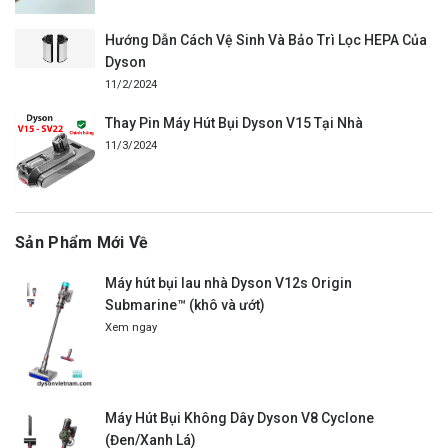
Hướng Dẫn Cách Vệ Sinh Và Bảo Trì Lọc HEPA Của
Dyson
11/2/2024
Thay Pin Máy Hút Bụi Dyson V15 Tại Nhà
11/3/2024
Sản Phẩm Mới Về
Máy hút bụi lau nhà Dyson V12s Origin
Submarine™ (khô và ướt)
Xem ngay
Máy Hút Bụi Không Dây Dyson V8 Cyclone
(Đen/Xanh Lá)