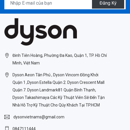
Đăng Ký
Đinh Tiên Hoàng, Phường Đa Kao, Quận 1, TP. Hồ Chí
Minh, Việt Nam
Dyson Aeon Tân Phú , Dyson Vincom Đồng Khởi
Quận 1 ,Dyson Estella Quận 2. Dyson Crescent Mall
Quận 7. Dyson Landmark81 Quận Bình Thạnh,
Dyson Takashimaya Các Kỹ Thuật Viên Sẽ Đến Tận
Nhà Hỗ Trợ Kỹ Thuật Cho Qúy Khách Tại TP.HCM
dysonvietnams@gmail.com
0847111444