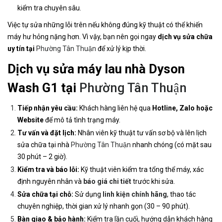
kiểm tra chuyên sâu.
Việc tự sửa những lỗi trên nếu không đúng kỹ thuật có thể khiến
máy hư hỏng nặng hơn. Vì vậy, bạn nên gọi ngay
dịch vụ sửa chữa
uy tín tại
Phường Tân Thuận
để xử lý kịp thời.
Dịch vụ sửa máy lau nhà Dyson
Wash G1 tại
Phường Tân Thuận
Tiếp nhận yêu cầu:
Khách hàng liên hệ qua
Hotline, Zalo hoặc
Website
để mô tả tình trạng máy.
Tư vấn và đặt lịch:
Nhân viên kỹ thuật tư vấn sơ bộ và lên lịch
sửa chữa tại nhà
Phường Tân Thuận
nhanh chóng (có mặt sau
30 phút – 2 giờ).
Kiểm tra và báo lỗi:
Kỹ thuật viên kiểm tra tổng thể máy, xác
định nguyên nhân và
báo giá chi tiết
trước khi sửa.
Sửa chữa tại chỗ:
Sử dụng
linh kiện chính hãng
, thao tác
chuyên nghiệp, thời gian xử lý nhanh gọn (30 – 90 phút).
Bàn giao & bảo hành:
Kiểm tra lần cuối, hướng dẫn khách hàng