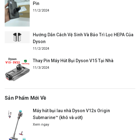
Pin
11/2/2024
Hướng Dẫn Cách Vệ Sinh Và Bảo Trì Lọc HEPA Của
Dyson
11/2/2024
Thay Pin Máy Hút Bụi Dyson V15 Tại Nhà
11/3/2024
Sản Phẩm Mới Về
Máy hút bụi lau nhà Dyson V12s Origin
Submarine™ (khô và ướt)
Xem ngay