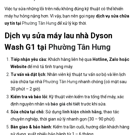
Việc tự sửa những lỗi trên nếu không đúng kỹ thuật có thể khiến
máy hư hỏng nặng hơn. Vì vậy, bạn nên gọi ngay
dịch vụ sửa chữa
uy tín tại
Phường Tân Hưng
để xử lý kịp thời.
Dịch vụ sửa máy lau nhà Dyson
Wash G1 tại
Phường Tân Hưng
Tiếp nhận yêu cầu:
Khách hàng liên hệ qua
Hotline, Zalo hoặc
Website
để mô tả tình trạng máy.
Tư vấn và đặt lịch:
Nhân viên kỹ thuật tư vấn sơ bộ và lên lịch
sửa chữa tại nhà
Phường Tân Hưng
nhanh chóng (có mặt sau
30 phút – 2 giờ).
Kiểm tra và báo lỗi:
Kỹ thuật viên kiểm tra tổng thể máy, xác
định nguyên nhân và
báo giá chi tiết
trước khi sửa.
Sửa chữa tại chỗ:
Sử dụng
linh kiện chính hãng
, thao tác
chuyên nghiệp, thời gian xử lý nhanh gọn (30 – 90 phút).
Bàn giao & bảo hành:
Kiểm tra lần cuối, hướng dẫn khách hàng
sử dụng, xuất phiếu bảo hành từ 1 – 6 tháng.