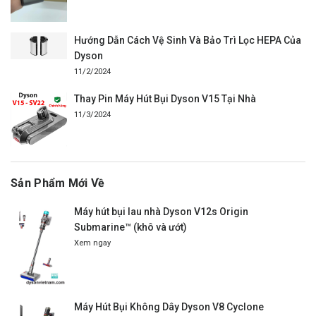
Hướng Dẫn Cách Vệ Sinh Và Bảo Trì Lọc HEPA Của
Dyson
11/2/2024
Thay Pin Máy Hút Bụi Dyson V15 Tại Nhà
11/3/2024
Sản Phẩm Mới Về
Máy hút bụi lau nhà Dyson V12s Origin
Submarine™ (khô và ướt)
Xem ngay
Máy Hút Bụi Không Dây Dyson V8 Cyclone