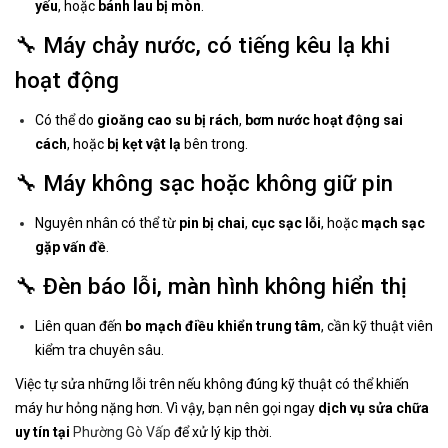
yếu
, hoặc
bánh lau bị mòn
.
🔧 Máy chảy nước, có tiếng kêu lạ khi
hoạt động
Có thể do
gioăng cao su bị rách
,
bơm nước hoạt động sai
cách
, hoặc
bị kẹt vật lạ
bên trong.
🔧 Máy không sạc hoặc không giữ pin
Nguyên nhân có thể từ
pin bị chai
,
cục sạc lỗi
, hoặc
mạch sạc
gặp vấn đề
.
🔧 Đèn báo lỗi, màn hình không hiển thị
Liên quan đến
bo mạch điều khiển trung tâm
, cần kỹ thuật viên
kiểm tra chuyên sâu.
Việc tự sửa những lỗi trên nếu không đúng kỹ thuật có thể khiến
máy hư hỏng nặng hơn. Vì vậy, bạn nên gọi ngay
dịch vụ sửa chữa
uy tín tại
Phường Gò Vấp
để xử lý kịp thời.