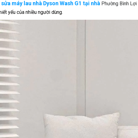
ụ sửa máy lau nhà Dyson Wash G1 tại nhà
Phường Bình Lợi
thiết yếu của nhiều người dùng.