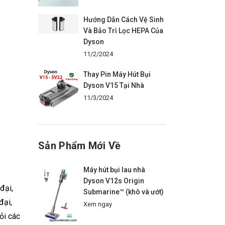
Hướng Dẫn Cách Vệ Sinh
Và Bảo Trì Lọc HEPA Của
Dyson
11/2/2024
Thay Pin Máy Hút Bụi
Dyson V15 Tại Nhà
11/3/2024
Sản Phẩm Mới Về
Máy hút bụi lau nhà
Dyson V12s Origin
đại,
Submarine™ (khô và ướt)
đại,
Xem ngay
ỏi các