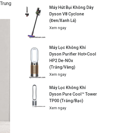
 Trung
Máy Hút Bụi Không Dây
Dyson V8 Cyclone
(Đen/Xanh Lá)
Xem ngay
Máy Lọc Không Khí
Dyson Purifier Hot+Cool
HP2 De-NOx
(Trắng/Vàng)
Xem ngay
Máy Lọc Không Khí
Dyson Pure Cool™ Tower
TP00 (Trắng/Bạc)
Xem ngay