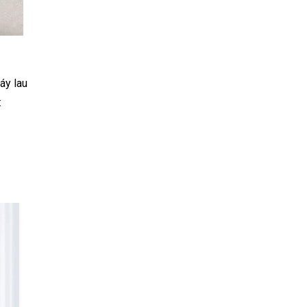
áy lau
: