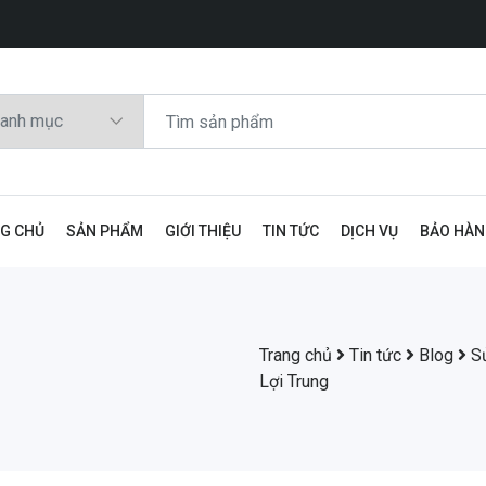
G CHỦ
SẢN PHẨM
GIỚI THIỆU
TIN TỨC
DỊCH VỤ
BẢO HÀ
Trang chủ
Tin tức
Blog
S
Lợi Trung