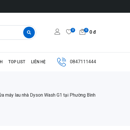
0
0
0
đ
0847111444
NH
TOP LIST
LIÊN HỆ
ửa máy lau nhà Dyson Wash G1 tại Phường Bình