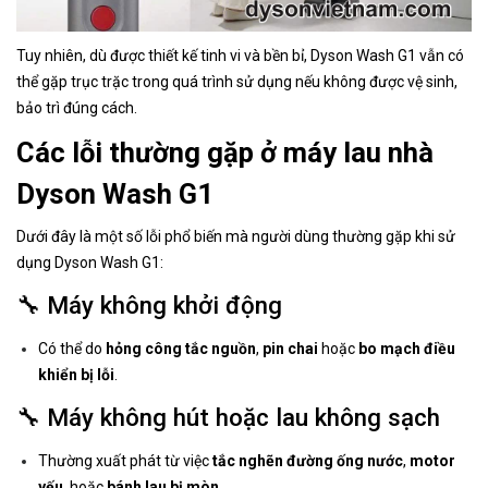
Tuy nhiên, dù được thiết kế tinh vi và bền bỉ, Dyson Wash G1 vẫn có
thể gặp trục trặc trong quá trình sử dụng nếu không được vệ sinh,
bảo trì đúng cách.
Các lỗi thường gặp ở máy lau nhà
Dyson Wash G1
Dưới đây là một số lỗi phổ biến mà người dùng thường gặp khi sử
dụng Dyson Wash G1:
🔧 Máy không khởi động
Có thể do
hỏng công tắc nguồn
,
pin chai
hoặc
bo mạch điều
khiển bị lỗi
.
🔧 Máy không hút hoặc lau không sạch
Thường xuất phát từ việc
tắc nghẽn đường ống nước
,
motor
yếu
, hoặc
bánh lau bị mòn
.