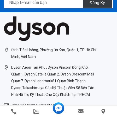
Đăng Ký
Đinh Tiên Hoàng, Phường Đa Kao, Quận 1, TP. Hồ Chí
Minh, Việt Nam
Dyson Aeon Tân Phú , Dyson Vincom Đồng Khởi
Quận 1 ,Dyson Estella Quận 2. Dyson Crescent Mall
Quận 7. Dyson Landmark81 Quận Bình Thạnh,
Dyson Takashimaya Các Kỹ Thuật Viên Sẽ Đến Tận
Nhà Hỗ Trợ Kỹ Thuật Cho Qúy Khách Tại TP.HCM
dysonvietnams@gmail.com
0847111444