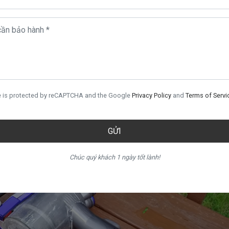
kiện thay thế đầy đủ chính hãng chúng tôi sẽ là sự lựa chọn tốt n
hữa.
onvietnam
te is protected by reCAPTCHA and the Google
Privacy Policy
and
Terms of Servi
GỬI
Chúc quý khách 1 ngày tốt lành!