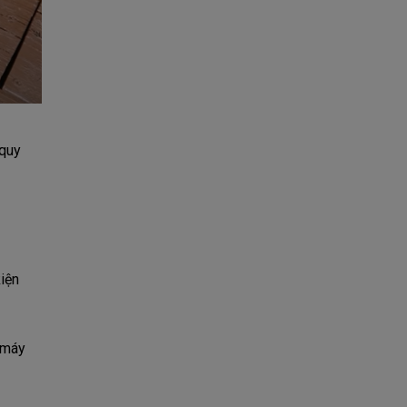
 quy
iện
 máy