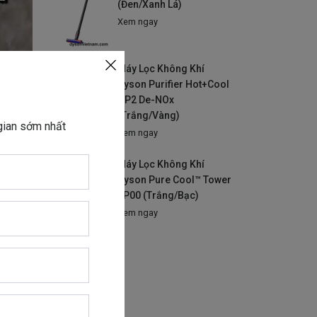
(Đen/Xanh Lá)
Xem ngay
Máy Lọc Không Khí
Dyson Purifier Hot+Cool
HP2 De-NOx
(Trắng/Vàng)
 gian sớm nhất
Xem ngay
5 cam
Máy Lọc Không Khí
Dyson Pure Cool™ Tower
TP00 (Trắng/Bạc)
Xem ngay