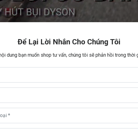
Để Lại Lời Nhắn Cho Chúng Tôi
 nội dung bạn muốn shop tư vấn, chúng tôi sẽ phản hồi trong thời
chữa các dòng máy hút bụi Dyson V7, V8, V9, V10, V11, V12, V1
ở dòng máy này.
ter