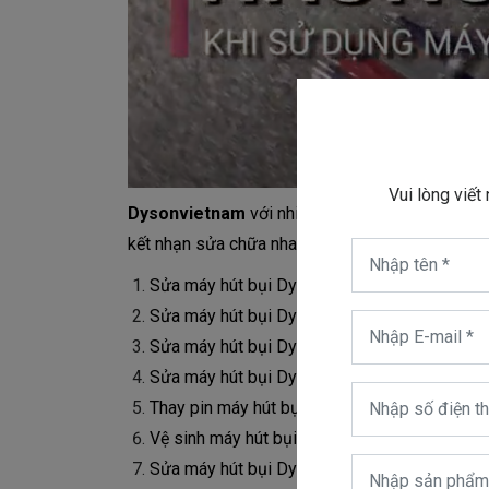
Vui lòng viết
Dysonvietnam
với nhiều năm kinh nghiệm sửa 
kết nhạn sửa chữa nhanh triệt để tất cả các lỗi 
Sửa máy hút bụi Dyson không hoạt động
Sửa máy hút bụi Dyson chạy một lúc ngắt
Sửa máy hút bụi Dyson nháy đèn báo hết pin
Sửa máy hút bụi Dyson nháy đèn báo đèn Fil
Thay pin máy hút bụi Dyson ở Hồ Chí Minh
Vệ sinh máy hút bụi Dyson tại nhà
Sửa máy hút bụi Dyson chạy ngắt, chạy ngắt