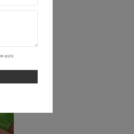
hất để
ce
apply.