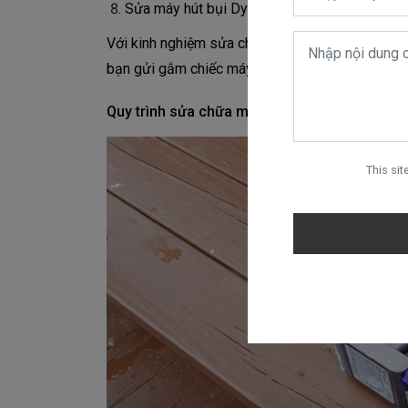
Sửa máy hút bụi Dyson chạy kêu to
Với kinh nghiệm sửa chữa thực tế cũng như linh 
bạn gửi gắm chiếc máy hút bụi Dyson để sửa c
Quy trình sửa chữa máy hút bụi Dyson ở Dys
This si