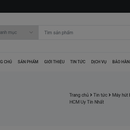
G CHỦ
SẢN PHẨM
GIỚI THIỆU
TIN TỨC
DỊCH VỤ
BẢO HÀ
Trang chủ
Tin tức
Máy hút 
HCM Uy Tín Nhất