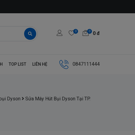
0
0
0
đ
0847111444
NH
TOP LIST
LIÊN HỆ
bụi Dyson
Sửa Máy Hút Bụi Dyson Tại TP.