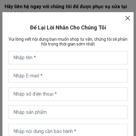
Hãy liên hệ ngay với chúng tôi để được phục vụ sửa tại
nhà 24/24 nhé.
Để Lại Lời Nhắn Cho Chúng Tôi
Cam kết dịch vụ sửa máy hút bụi Dyson tại nhà
Vui lòng viết nội dung bạn muốn shop tư vấn, chúng tôi sẽ phản
hồi trong thời gian sớm nhất
* Ngoài sửa chữa máy hút bụi ra bên công ty chúng tôi còn
sửa chữa máy sấy tóc Dyson, sửa quạt không cánh Dyson
Dyson
Quản trị viên