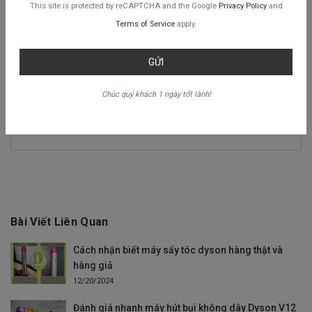
This site is protected by reCAPTCHA and the Google
Privacy Policy
and
Terms of Service
apply.
GỬI
Chúc quý khách 1 ngày tốt lành!
Dyson
Quản trị viên
Bài Viết Liên Quan
Cách nhận biết máy sấy tóc dyson hàng thật và
hàng giả
12/20/2024
Đánh giá nhanh máy hút bụi không dây Dyson V12