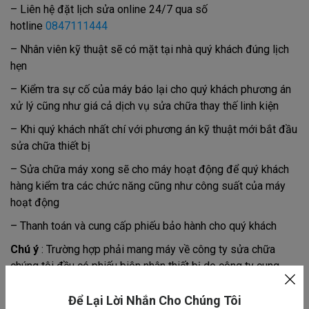
– Liên hệ đặt lịch sửa online 24/7 qua số
hotline
0847111444
– Nhân viên kỹ thuật sẽ có mặt tại nhà quý khách đúng lịch
hẹn
– Kiểm tra sự cố của máy báo lại cho quý khách phương án
xử lý cũng như giá cả dịch vụ sửa chữa thay thế linh kiện
– Khi quý khách nhất chí với phương án kỹ thuật mới bắt đầu
sửa chữa thiết bị
– Sửa chữa máy xong sẽ cho máy hoạt động để quý khách
hàng kiểm tra các chức năng cũng như công suất của máy
hoạt động
– Thanh toán và cung cấp phiếu bảo hành cho quý khách
Chú ý
: Trường hợp phải mang máy về công ty sửa chữa
chúng tôi đều có phiếu biên nhân thiết bị do công ty cung
cấp cho khách hàng và hẹn ngày bàn giao máy.
Để Lại Lời Nhắn Cho Chúng Tôi
Hãy liên hệ ngay với chúng tôi để được phục vụ sửa tại