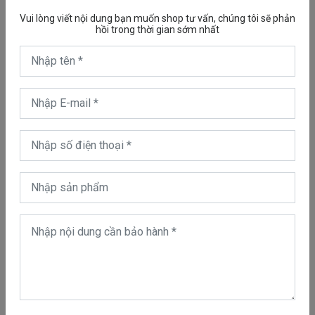
nhà 24/24 nhé.
Vui lòng viết nội dung bạn muốn shop tư vấn, chúng tôi sẽ phản
hồi trong thời gian sớm nhất
Cam kết dịch vụ sửa máy hút bụi Dyson tại nhà
* Ngoài sửa chữa máy hút bụi ra bên công ty chúng tôi còn
sửa chữa máy sấy tóc Dyson, sửa quạt không cánh Dyson
Thông tin liên hệ Trung tâm Dyson
Việt Nam
Địa chỉ 1: Trần Hưng Đạo, Cầu Ông Lãnh, Hồ Chí Minh.
Địa chỉ 2: Lê Văn Thọ, Gò Vấp, Hồ Chí Minh.
Hotline:
0847111444
Email:
dysonvietnams@gmail.com
Website:
https://dysonvietnam.com/dich-vu