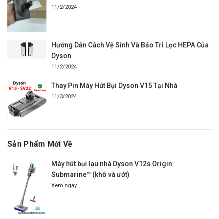
11/2/2024
Hướng Dẫn Cách Vệ Sinh Và Bảo Trì Lọc HEPA Của
Dyson
11/2/2024
Thay Pin Máy Hút Bụi Dyson V15 Tại Nhà
11/3/2024
Sản Phẩm Mới Về
Máy hút bụi lau nhà Dyson V12s Origin
Submarine™ (khô và ướt)
Xem ngay