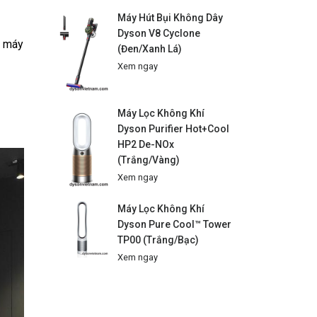
Máy Hút Bụi Không Dây
Dyson V8 Cyclone
, máy
(Đen/Xanh Lá)
Xem ngay
Máy Lọc Không Khí
Dyson Purifier Hot+Cool
HP2 De-NOx
(Trắng/Vàng)
Xem ngay
Máy Lọc Không Khí
Dyson Pure Cool™ Tower
TP00 (Trắng/Bạc)
Xem ngay