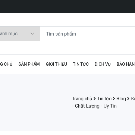
G CHỦ
SẢN PHẨM
GIỚI THIỆU
TIN TỨC
DỊCH VỤ
BẢO HÀ
Trang chủ
Tin tức
Blog
S
- Chất Lượng - Uy Tín