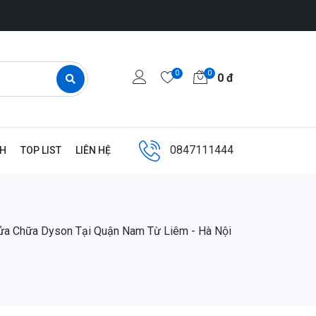
0
0
0
đ
0847111444
NH
TOP LIST
LIÊN HỆ
ửa Chữa Dyson Tại Quận Nam Từ Liêm - Hà Nội