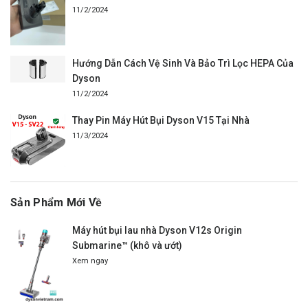
11/2/2024
Hướng Dẫn Cách Vệ Sinh Và Bảo Trì Lọc HEPA Của
Dyson
11/2/2024
Thay Pin Máy Hút Bụi Dyson V15 Tại Nhà
11/3/2024
Sản Phẩm Mới Về
Máy hút bụi lau nhà Dyson V12s Origin
Submarine™ (khô và ướt)
Xem ngay