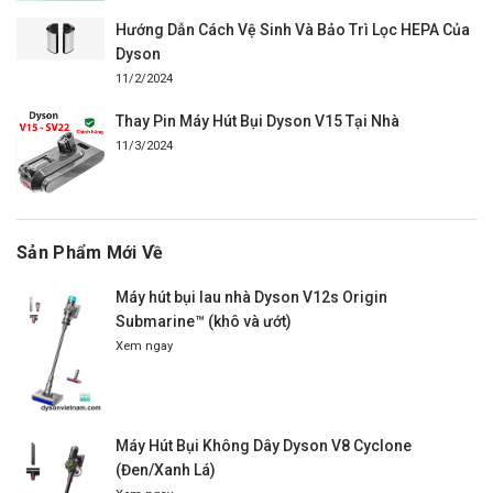
Hướng Dẫn Cách Vệ Sinh Và Bảo Trì Lọc HEPA Của
Dyson
11/2/2024
Thay Pin Máy Hút Bụi Dyson V15 Tại Nhà
11/3/2024
Sản Phẩm Mới Về
Máy hút bụi lau nhà Dyson V12s Origin
Submarine™ (khô và ướt)
Xem ngay
Máy Hút Bụi Không Dây Dyson V8 Cyclone
(Đen/Xanh Lá)