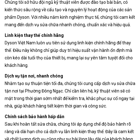
Chúng tôi sở hữu đội ngũ kỹ thuật viên được đào tạo bài bản, có
kiến thức sâu rộng về cấu tạo và nguyên lý hoạt động của các sản
phẩm Dyson. Với nhiều năm kinh nghiệm thực tế, chúng tôi cam kết
mang đến dịch vụ sửa chữa nhanh chóng, chuẩn xác và hiệu quả.
Linh kiện thay thế chính hãng
Dyson Việt Nam luôn ưu tiên sử dụng linh kiện chính hãng để thay
thế. Điều này không chỉ giúp duy trì hiệu suất vận hành ổn định mà
còn kéo dài tuổi thọ của thiết bị, mang lại sự yên tâm tuyệt đối cho
khách hàng.
Dịch vụ tận nơi, nhanh chóng
Nhằm tạo sự thuận tiện tối đa, chúng tôi cung cấp dịch vụ sửa chữa
tận nơi tại Phường Đông Ngạc
. Chỉ cần liên hệ, kỹ thuật viên sẽ có
mặt trong thời gian sớm nhất để kiểm tra, khắc phục sự cố ngay tại
nhà, giúp khách hàng tiết kiệm thời gian và công sức.
Chính sách bảo hành hấp dẫn
Sau khi hoàn tất sửa chữa, chúng tôi áp dụng chế độ bảo hành rõ
ràng và dài hạn cho cả dịch vụ lẫn linh kiện thay thế. Đây là cam kết
về chất lượng dịch vụ cũng như sự hài lòng lâu dài của khách hàng.