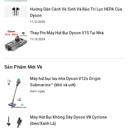
Hướng Dẫn Cách Vệ Sinh Và Bảo Trì Lọc HEPA Của
Dyson
11/2/2024
Thay Pin Máy Hút Bụi Dyson V15 Tại Nhà
11/3/2024
Sản Phẩm Mới Về
Máy hút bụi lau nhà Dyson V12s Origin
Submarine™ (khô và ướt)
Xem ngay
Máy Hút Bụi Không Dây Dyson V8 Cyclone
(Đen/Xanh Lá)