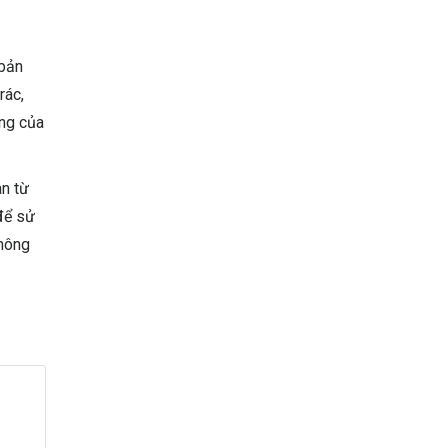
 bản
rác,
êng của
an từ
để sử
không