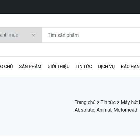
G CHỦ
SẢN PHẨM
GIỚI THIỆU
TIN TỨC
DỊCH VỤ
BẢO HÀ
Trang chủ
Tin tức
Máy hút 
Absolute, Animal, Motorhead