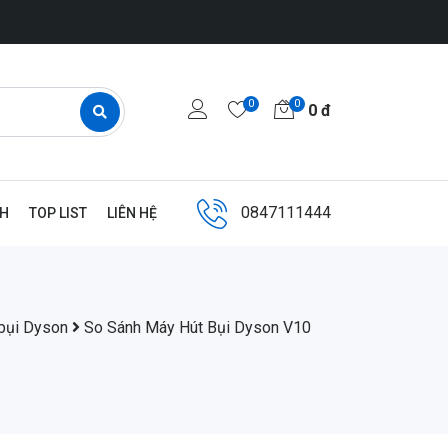
0
0
0
đ
0847111444
NH
TOP LIST
LIÊN HỆ
bụi Dyson
So Sánh Máy Hút Bụi Dyson V10