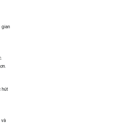
 gian
c.
ơn.
 hút
 và