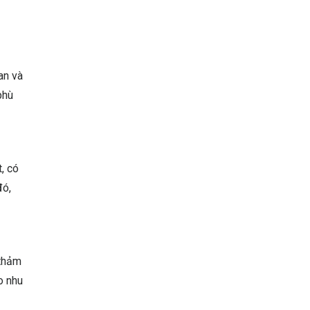
an và
phù
, có
đó,
 thảm
o nhu