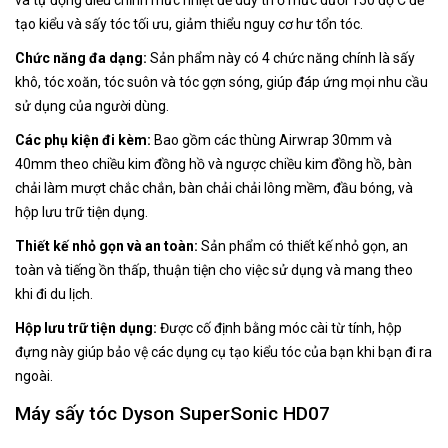
và tự động điều chỉnh mức nhiệt để duy trì ở mức dưới 150 độ C để
tạo kiểu và sấy tóc tối ưu, giảm thiểu nguy cơ hư tổn tóc.
Chức năng đa dạng:
Sản phẩm này có 4 chức năng chính là sấy
khô, tóc xoăn, tóc suôn và tóc gợn sóng, giúp đáp ứng mọi nhu cầu
sử dụng của người dùng.
Các phụ kiện đi kèm:
Bao gồm các thùng Airwrap 30mm và
40mm theo chiều kim đồng hồ và ngược chiều kim đồng hồ, bàn
chải làm mượt chắc chắn, bàn chải chải lông mềm, đầu bóng, và
hộp lưu trữ tiện dụng.
Thiết kế nhỏ gọn và an toàn:
Sản phẩm có thiết kế nhỏ gọn, an
toàn và tiếng ồn thấp, thuận tiện cho việc sử dụng và mang theo
khi đi du lịch.
Hộp lưu trữ tiện dụng:
Được cố định bằng móc cài từ tính, hộp
đựng này giúp bảo vệ các dụng cụ tạo kiểu tóc của bạn khi bạn đi ra
ngoài.
Máy sấy tóc Dyson SuperSonic HD07