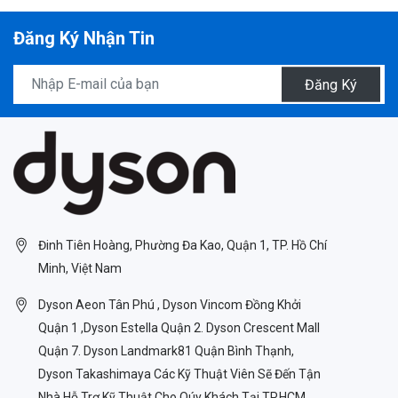
Đăng Ký Nhận Tin
Đăng Ký
Đinh Tiên Hoàng, Phường Đa Kao, Quận 1, TP. Hồ Chí
Minh, Việt Nam
Dyson Aeon Tân Phú , Dyson Vincom Đồng Khởi
Quận 1 ,Dyson Estella Quận 2. Dyson Crescent Mall
Quận 7. Dyson Landmark81 Quận Bình Thạnh,
Dyson Takashimaya Các Kỹ Thuật Viên Sẽ Đến Tận
Nhà Hỗ Trợ Kỹ Thuật Cho Qúy Khách Tại TP.HCM