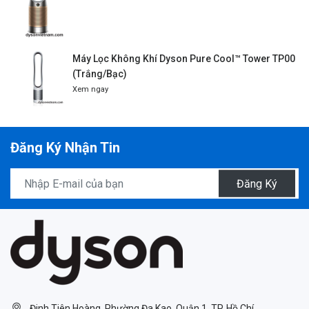
Máy Lọc Không Khí Dyson Pure Cool™ Tower TP00
(Trắng/Bạc)
Xem ngay
Đăng Ký Nhận Tin
Đăng Ký
Đinh Tiên Hoàng, Phường Đa Kao, Quận 1, TP. Hồ Chí