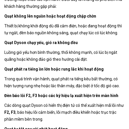
khách hàng thường gặp phải:
Quạt không lên nguồn hoặc hoạt động chập chờn
Thiết bị không khởi động dù đã cắm điện, hoặc đang hoạt động thì
tự ngắt, đèn báo nguồn không sáng, quạt chạy lúc có lúc không.
Quạt Dyson chạy yếu, gió ra không đều
Luồng gió yếu hơn bình thường, thổi không mạnh, có lúc bị ngắt
quãng hoặc không đảo gió theo hướng cài đặt.
Quạt phát ra tiếng ồn lớn hoặc rung lắc khi hoạt động
Trong quá trình vận hành, quạt phát ra tiếng kêu bất thường, có
hiện tượng rung nhẹ hoặc lắc thân máy, đặc biệt ở tốc độ gió cao.
Đèn báo lỗi F2, F3 hoặc các ký hiệu lạ xuất hiện trên màn hình
Các dòng quạt Dyson có hiển thị điện tử có thể xuất hiện mã lỗi như
F2, F3
, báo hiệu lỗi cảm biến, lỗi mạch điều khiển hoặc trục trặc
phần mềm bên trong.
Quạt tự tắt sau vài phút hoạt động