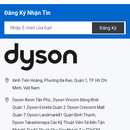
Đăng Ký Nhận Tin
Đăng Ký
Đinh Tiên Hoàng, Phường Đa Kao, Quận 1, TP. Hồ Chí
Minh, Việt Nam
Dyson Aeon Tân Phú , Dyson Vincom Đồng Khởi
Quận 1 ,Dyson Estella Quận 2. Dyson Crescent Mall
Quận 7. Dyson Landmark81 Quận Bình Thạnh,
Dyson Takashimaya Các Kỹ Thuật Viên Sẽ Đến Tận
Nhà Hỗ Trợ Kỹ Thuật Cho Qúy Khách Tại TP.HCM