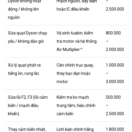
Dyson không hoạt
mạch nguồn, dây điện
–
động / không lên
hoặc IC điều khiển
2.500.000
nguồn
Sửa quạt Dyson chạy
Vệ sinh tuabin, kiểm
800.000
yếu / không đảo gió
tra motor và hệ thống
–
Air Multiplier™
2.000.000
Xử lý quạt phát ra
Cân chỉnh trục quay,
1.000.000
tiếng ồn, rung lắc
thay bạc đạn hoặc
–
motor
3.000.000
Sửa lỗi F2, F3 (lỗi cảm
Kiểm tra bo mạch
500.000
biến / mạch điều
trung tâm, hiệu chỉnh
–
khiển)
cảm biến
2.500.000
Thay cảm biến nhiệt,
Linh kiện chính hãng
1.800.000