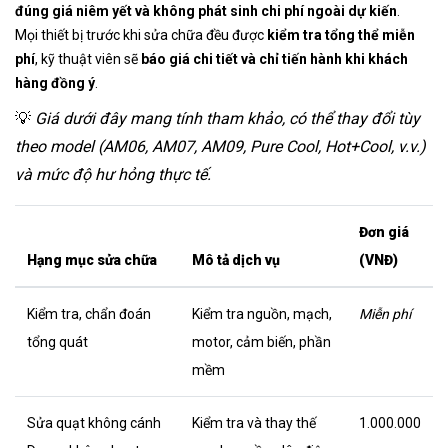
đúng giá niêm yết và không phát sinh chi phí ngoài dự kiến
.
Mọi thiết bị trước khi sửa chữa đều được
kiểm tra tổng thể miễn
phí
, kỹ thuật viên sẽ
báo giá chi tiết và chỉ tiến hành khi khách
hàng đồng ý
.
💡
Giá dưới đây mang tính tham khảo, có thể thay đổi tùy
theo model (AM06, AM07, AM09, Pure Cool, Hot+Cool, v.v.)
và mức độ hư hỏng thực tế.
Đơn giá
Hạng mục sửa chữa
Mô tả dịch vụ
(VNĐ)
Kiểm tra, chẩn đoán
Kiểm tra nguồn, mạch,
Miễn phí
tổng quát
motor, cảm biến, phần
mềm
Sửa quạt không cánh
Kiểm tra và thay thế
1.000.000