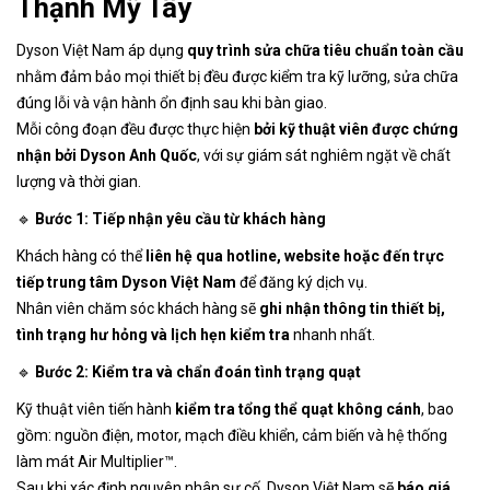
Thạnh Mỹ Tây
Dyson Việt Nam áp dụng
quy trình sửa chữa tiêu chuẩn toàn cầu
nhằm đảm bảo mọi thiết bị đều được kiểm tra kỹ lưỡng, sửa chữa
đúng lỗi và vận hành ổn định sau khi bàn giao.
Mỗi công đoạn đều được thực hiện
bởi kỹ thuật viên được chứng
nhận bởi Dyson Anh Quốc
, với sự giám sát nghiêm ngặt về chất
lượng và thời gian.
🔹
Bước 1: Tiếp nhận yêu cầu từ khách hàng
Khách hàng có thể
liên hệ qua hotline, website hoặc đến trực
tiếp trung tâm Dyson Việt Nam
để đăng ký dịch vụ.
Nhân viên chăm sóc khách hàng sẽ
ghi nhận thông tin thiết bị,
tình trạng hư hỏng và lịch hẹn kiểm tra
nhanh nhất.
🔹
Bước 2: Kiểm tra và chẩn đoán tình trạng quạt
Kỹ thuật viên tiến hành
kiểm tra tổng thể quạt không cánh
, bao
gồm: nguồn điện, motor, mạch điều khiển, cảm biến và hệ thống
làm mát Air Multiplier™.
Sau khi xác định nguyên nhân sự cố, Dyson Việt Nam sẽ
báo giá