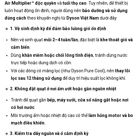
Air Multiplier™ độc quyền
và
tuổi thọ cao
. Tuy nhiên, để thiết bị
luôn hoạt động ổn định, người dùng nên
bảo dưỡng và sử dụng
đúng cách
theo khuyến nghị từ
Dyson Việt Nam
dưới đây:
🔹
1. Vệ sinh định kỳ để đảm bảo luồng gió ổn định
Nên vệ sinh quạt
mỗi 2–4 tuần/lần
, đặc biệt là
khe thoát gió và
cảm biến
.
Dùng
khăn mềm hoặc chổi lông tĩnh điện
, tránh dùng nước
trực tiếp hoặc dung dịch có cồn.
Với các dòng có màng lọc (như Dyson Pure Cool), nên
thay lõi
lọc sau 12 tháng sử dụng
để duy trì hiệu suất lọc không khí.
🔹
2. Không đặt quạt ở nơi ẩm ướt hoặc gần nguồn nhiệt
Tránh để quạt gần
bếp, máy sưởi, cửa sổ nắng gắt hoặc nơi
có hơi nước
.
Môi trường ẩm hoặc nhiệt độ cao có thể
làm hỏng motor và bo
mạch điều khiển.
🔹
3. Kiểm tra dây nguồn và ổ cắm định kỳ