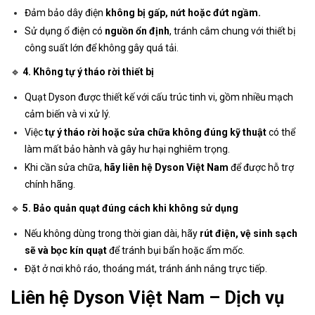
Đảm bảo dây điện
không bị gấp, nứt hoặc đứt ngầm.
Sử dụng ổ điện có
nguồn ổn định
, tránh cắm chung với thiết bị
công suất lớn để không gây quá tải.
🔹
4. Không tự ý tháo rời thiết bị
Quạt Dyson được thiết kế với cấu trúc tinh vi, gồm nhiều mạch
cảm biến và vi xử lý.
Việc
tự ý tháo rời hoặc sửa chữa không đúng kỹ thuật
có thể
làm mất bảo hành và gây hư hại nghiêm trọng.
Khi cần sửa chữa,
hãy liên hệ Dyson Việt Nam
để được hỗ trợ
chính hãng.
🔹
5. Bảo quản quạt đúng cách khi không sử dụng
Nếu không dùng trong thời gian dài, hãy
rút điện, vệ sinh sạch
sẽ và bọc kín quạt
để tránh bụi bẩn hoặc ẩm mốc.
Đặt ở nơi khô ráo, thoáng mát, tránh ánh nắng trực tiếp.
Liên hệ Dyson Việt Nam – Dịch vụ