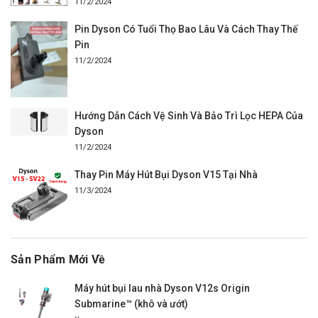
11/2/2024
Pin Dyson Có Tuổi Thọ Bao Lâu Và Cách Thay Thế
Pin
11/2/2024
Hướng Dẫn Cách Vệ Sinh Và Bảo Trì Lọc HEPA Của
Dyson
11/2/2024
Thay Pin Máy Hút Bụi Dyson V15 Tại Nhà
11/3/2024
Sản Phẩm Mới Về
Máy hút bụi lau nhà Dyson V12s Origin
Submarine™ (khô và ướt)