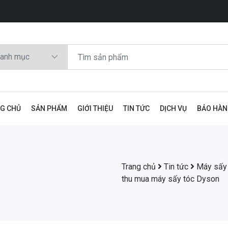
G CHỦ
SẢN PHẨM
GIỚI THIỆU
TIN TỨC
DỊCH VỤ
BẢO HÀ
Trang chủ
Tin tức
Máy sấy
thu mua máy sấy tóc Dyson