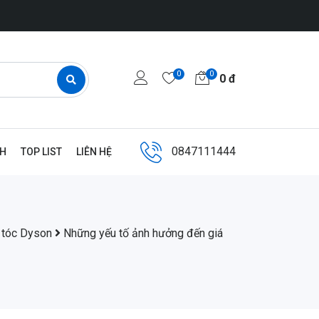
0
0
0
đ
0847111444
NH
TOP LIST
LIÊN HỆ
 tóc Dyson
Những yếu tố ảnh hưởng đến giá