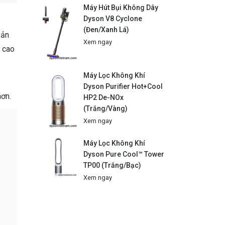
Máy Hút Bụi Không Dây
Dyson V8 Cyclone
(Đen/Xanh Lá)
sản
Xem ngay
á cao
Máy Lọc Không Khí
Dyson Purifier Hot+Cool
hơn.
HP2 De-NOx
(Trắng/Vàng)
Xem ngay
Máy Lọc Không Khí
Dyson Pure Cool™ Tower
TP00 (Trắng/Bạc)
Xem ngay