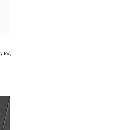
y tóc,
n