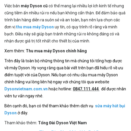
Việc bán
máy Dyson cũ
có thể mang lại nhiều lợi ích kinh tế nhưng
cũng tiềm ẩn nhiều rủi ro nếu bạn không cẩn thận. Để đảm bảo quá
trình bán hàng diễn ra suôn sẻ và an toàn, bạn nên lựa chọn các
đơn vị
thu mua máy Dyson
uy tín, có quy trình rõ ràng và minh
bạch. Điều này sẽ giúp bạn tránh những rủi ro không đáng có và
nhận được giá trị tốt nhất cho thiết bị của mình.
Xem thêm:
Thu mua máy Dyson chính hãng
Trên đây là toàn bộ những thông tin mà chúng tôi tổng hợp được
về máy Dyson. Hy vọng rằng qua bài viết trên bạn đã hiểu rõ về ưu
điểm tuyệt vời của Dyson. Nếu bạn có nhu cầu mua máy Dyson
chính hãng vui lòng liên hệ ngay với chúng tôi qua website
Dysonvietnam.com.vn
hoặc hotline
:
0847.111.444
để được nhân
viên tư vấn ngay nhé.
Bên cạnh đó, bạn có thể tham khảo thêm dịch vụ
sửa máy hút bụi
Dyson
ở đây.
Tham khảo thêm:
Tổng Đài Dyson Việt Nam