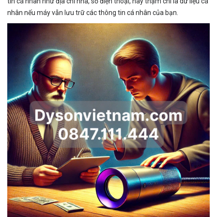
tin cá nhân như địa chỉ nhà, số điện thoại, hay thậm chí là dữ liệu cá
nhân nếu máy vẫn lưu trữ các thông tin cá nhân của bạn.