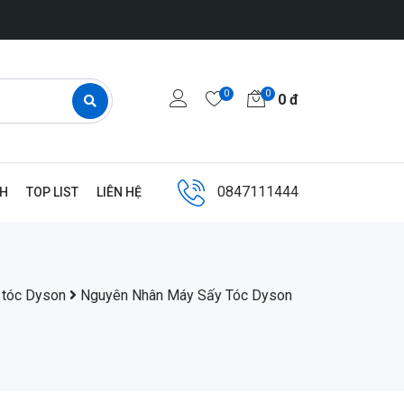
0
0
0
đ
0847111444
NH
TOP LIST
LIÊN HỆ
 tóc Dyson
Nguyên Nhân Máy Sấy Tóc Dyson