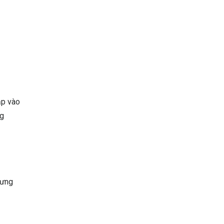
ập vào
ng
hưng