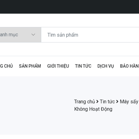
G CHỦ
SẢN PHẨM
GIỚI THIỆU
TIN TỨC
DỊCH VỤ
BẢO HÀ
Trang chủ
Tin tức
Máy sấy
Không Hoạt Động