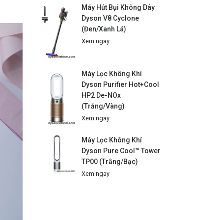
Máy Hút Bụi Không Dây
Dyson V8 Cyclone
(Đen/Xanh Lá)
Xem ngay
Máy Lọc Không Khí
Dyson Purifier Hot+Cool
HP2 De-NOx
(Trắng/Vàng)
Xem ngay
Máy Lọc Không Khí
Dyson Pure Cool™ Tower
TP00 (Trắng/Bạc)
Xem ngay