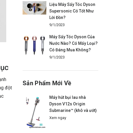
Liệu Máy Sấy Tóc Dyson
Supersonic Có Tốt Như
Lời Đồn?
9/1/2023
Máy Sấy Tóc Dyson Của
Nước Nào? Có Mấy Loại?
Có Đáng Mua Không?
9/1/2023
hục
mạnh
Sản Phẩm Mới Về
ng đột
ục
Máy hút bụi lau nhà
Dyson V12s Origin
Submarine™ (khô và ướt)
Xem ngay