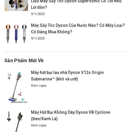
Liệu Máy Sấy Tóc Dyson Supersonic Có Tốt Như
Lời Đồn?
9/1/2023
Máy Sấy Tóc Dyson Của Nước Nào? Có Mấy Loại?
Có Đáng Mua Không?
9/1/2023
Sản Phẩm Mới Về
Máy hút bụi lau nhà Dyson V12s Origin
Submarine™ (khô và ướt)
Xem ngay
Máy Hút Bụi Không Dây Dyson V8 Cyclone
(Đen/Xanh Lá)
Xem ngay