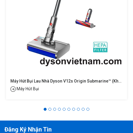
Máy Hút Bụi Lau Nhà Dyson V12s Origin Submarine™ (khô Và Ướt)
Máy Hút Bụi
Đăng Ký Nhận Tin