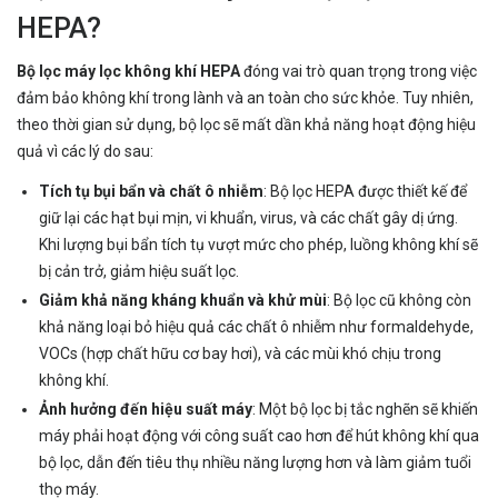
HEPA?
Bộ lọc máy lọc không khí HEPA
đóng vai trò quan trọng trong việc
đảm bảo không khí trong lành và an toàn cho sức khỏe. Tuy nhiên,
theo thời gian sử dụng, bộ lọc sẽ mất dần khả năng hoạt động hiệu
quả vì các lý do sau:
Tích tụ bụi bẩn và chất ô nhiễm
: Bộ lọc HEPA được thiết kế để
giữ lại các hạt bụi mịn, vi khuẩn, virus, và các chất gây dị ứng.
Khi lượng bụi bẩn tích tụ vượt mức cho phép, luồng không khí sẽ
bị cản trở, giảm hiệu suất lọc.
Giảm khả năng kháng khuẩn và khử mùi
: Bộ lọc cũ không còn
khả năng loại bỏ hiệu quả các chất ô nhiễm như formaldehyde,
VOCs (hợp chất hữu cơ bay hơi), và các mùi khó chịu trong
không khí.
Ảnh hưởng đến hiệu suất máy
: Một bộ lọc bị tắc nghẽn sẽ khiến
máy phải hoạt động với công suất cao hơn để hút không khí qua
bộ lọc, dẫn đến tiêu thụ nhiều năng lượng hơn và làm giảm tuổi
thọ máy.