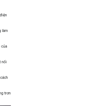
 điện
g làm
c của
t nối
 cách
ng trơn