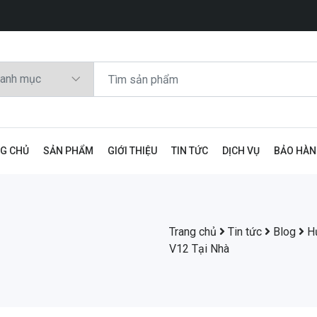
G CHỦ
SẢN PHẨM
GIỚI THIỆU
TIN TỨC
DỊCH VỤ
BẢO HÀ
Trang chủ
Tin tức
Blog
H
V12 Tại Nhà