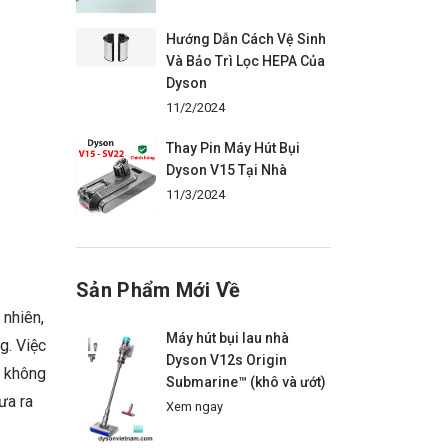
Hướng Dẫn Cách Vệ Sinh
Và Bảo Trì Lọc HEPA Của
Dyson
11/2/2024
Thay Pin Máy Hút Bụi
Dyson V15 Tại Nhà
11/3/2024
Sản Phẩm Mới Về
 nhiên,
Máy hút bụi lau nhà
g. Việc
Dyson V12s Origin
u không
Submarine™ (khô và ướt)
ưa ra
Xem ngay