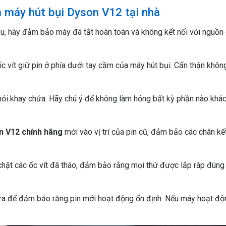
 máy hút bụi Dyson V12 tại nhà
u, hãy đảm bảo máy đã tắt hoàn toàn và không kết nối với nguồn
ốc vít giữ pin ở phía dưới tay cầm của máy hút bụi. Cẩn thận khôn
hỏi khay chứa. Hãy chú ý để không làm hỏng bất kỳ phần nào khá
n V12 chính hãng
mới vào vị trí của pin cũ, đảm bảo các chân kế
chặt các ốc vít đã tháo, đảm bảo rằng mọi thứ được lắp ráp đúng
ra để đảm bảo rằng pin mới hoạt động ổn định. Nếu máy hoạt độ