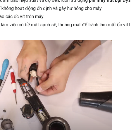
 đảm bảo hiệu suất và độ bền, luôn sử dụng
pin máy hút bụi Dy
hể không hoạt động ổn định và gây hư hỏng cho máy.
áo các ốc vít trên máy.
 làm việc có bề mặt sạch sẽ, thoáng mát để tránh làm mất ốc vít 