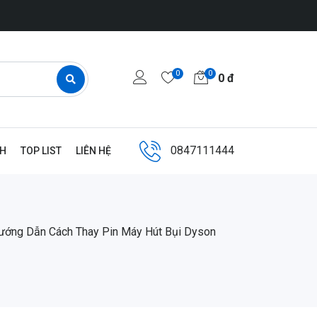
0
0
0
đ
0847111444
NH
TOP LIST
LIÊN HỆ
ướng Dẫn Cách Thay Pin Máy Hút Bụi Dyson