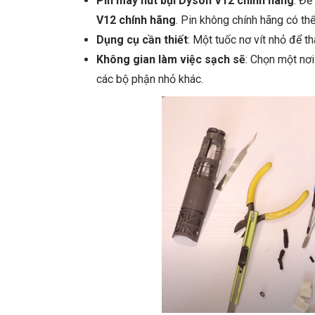
Pin máy hút bụi Dyson V12 chính hãng
: Để
V12 chính hãng
. Pin không chính hãng có t
Dụng cụ cần thiết
: Một tuốc nơ vít nhỏ để th
Không gian làm việc sạch sẽ
: Chọn một nơi
các bộ phận nhỏ khác.