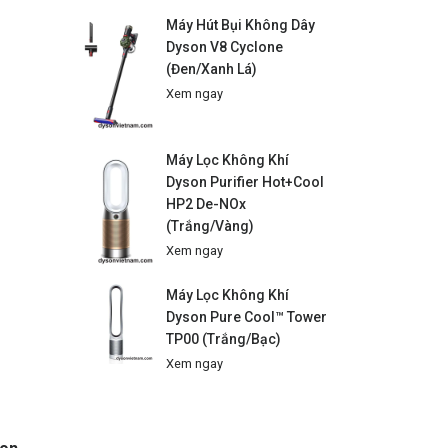
Máy Hút Bụi Không Dây
Dyson V8 Cyclone
(Đen/Xanh Lá)
Xem ngay
Máy Lọc Không Khí
Dyson Purifier Hot+Cool
HP2 De-NOx
(Trắng/Vàng)
Xem ngay
Máy Lọc Không Khí
Dyson Pure Cool™ Tower
TP00 (Trắng/Bạc)
Xem ngay